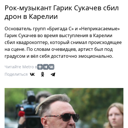
Петербург
Рок-музыкант Гарик Сукачев сбил
Россия
дрон в Карелии
Мир
Здоровье
Основатель групп «Бригада С» и «Неприкасаемые»
Еда
Гарик Сукачев во время выступления в Карелии
Туризм
сбил квадрокоптер, который снимал происходящее
Мода
на сцене. По словам очевидцев, артист был под
Театр
градусом и вёл себя достаточно эмоционально.
Кино
Читайте Metro в
Афиша
Поделиться
Книги
Выставки
Пресс-
релизы
О
Metro
Стримы