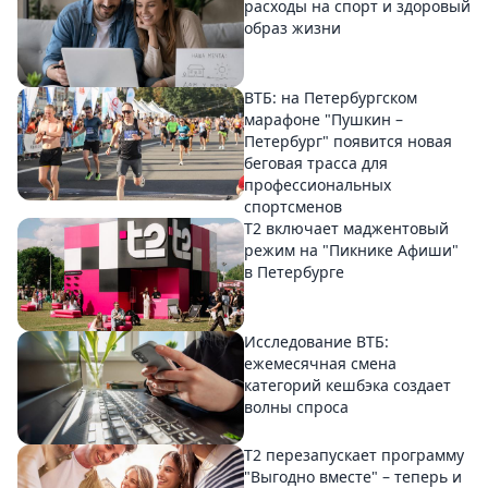
расходы на спорт и здоровый
образ жизни
ВТБ: на Петербургском
марафоне "Пушкин –
Петербург" появится новая
беговая трасса для
профессиональных
спортсменов
Т2 включает маджентовый
режим на "Пикнике Афиши"
в Петербурге
Исследование ВТБ:
ежемесячная смена
категорий кешбэка создает
волны спроса
Т2 перезапускает программу
"Выгодно вместе" – теперь и