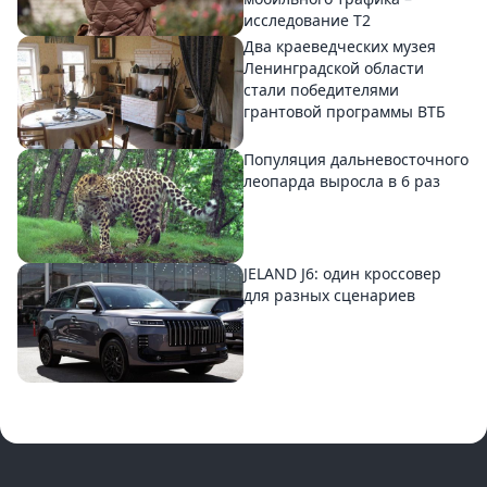
исследование T2
Два краеведческих музея
Ленинградской области
стали победителями
грантовой программы ВТБ
Популяция дальневосточного
леопарда выросла в 6 раз
JELAND J6: один кроссовер
для разных сценариев