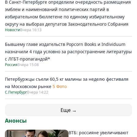
В Санкт-Петербурге определили очередность размещения
эмблем и наименований политических партий в
избирательном бюллетене по единому избирательному
округу на выборах депутатов Законодательного Собрания
Новости
Вчера 16:13
Бывшему главе издательств Popcorn Books и Individuum
назначили 4 года условно за распространение литературы
с ЛГБТ-пропагандой*
Россия
Вчера 15:08
Петербуржцы съели 60,5 кг малины за неделю фестиваля
на Московском рынке
5 Фото
С.Петербург
Вчера 14:22
Еще →
Анонсы
ВТБ: россияне увеличивают