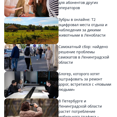
для абонентов других
операторов
Зубры в онлайне: Т2
оцифровал места отдыха и
наблюдения за дикими
животными в Ленобласти
Самокатный сбор: найдено
решение проблемы
самокатов в Ленинградской
области
Блогер, которого хотят
оштрафовать за ремонт
дорог, встретился с «Новыми
людьми»
В Петербурге и
Ленинградской области
растет потребление
мобильного трафика –