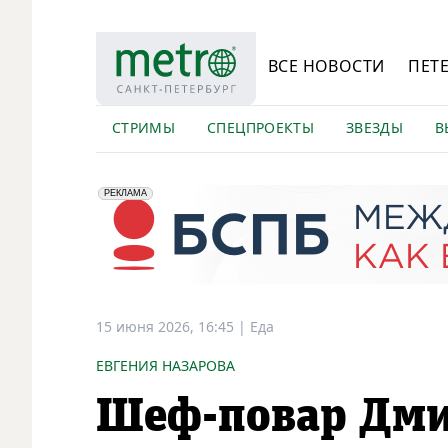
ВСЕ НОВОСТИ
ПЕТ
СТРИМЫ
СПЕЦПРОЕКТЫ
ЗВЕЗДЫ
В
erid: 2VfnxyFybV5
ПАО "Банк "Санкт-Петербург", ИНН: 7831000027
РЕКЛАМА
15 июня 2026, 16:45
|
Еда
ЕВГЕНИЯ НАЗАРОВА
Шеф-повар Дми