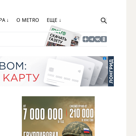
РА ↓
О METRO
ЕЩЕ ↓