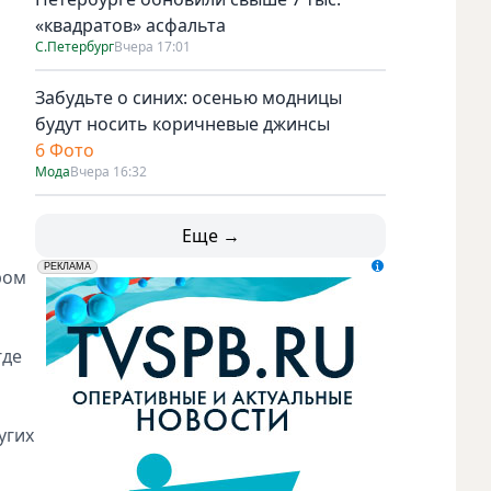
«квадратов» асфальта
С.Петербург
Вчера 17:01
Забудьте о синих: осенью модницы
будут носить коричневые джинсы
6 Фото
Мода
Вчера 16:32
Еще →
erid: LdtCK5udn
АО "ГАТР", ИНН: 7841320717
РЕКЛАМА
ром
где
угих