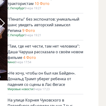
трактористам
10 Фото
С.Петербург
Вчера 19:27
"Пенаты" без экспонатов: уникальный
шанс увидеть авторский замысел
Репина
9 Фото
С.Петербург
Вчера 19:21
"Там, где нет чести, там нет человека":
Даша Чаруша рассказала о своём новом
фильме
4 Фото
Кино
Вчера 17:54
«Не хочу, чтобы он был как Байден».
Дональд Трамп уберег ребенка от
падения со сцены в Лас-Вегасе
Мероприятие проходит на ул. Рубинштейна, 13. Фото Пр
Мировые новости
Вчера 17:23
На улице Корнея Чуковского в
Петербурге обновили свыше 7 тыс.