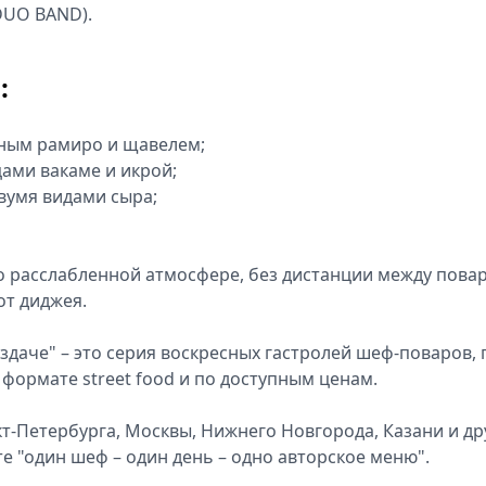
DUO BAND).
:
нным рамиро и щавелем;
цами вакаме и икрой;
вумя видами сыра;
о расслабленной атмосфере, без дистанции между пова
от диджея.
даче" – это серия воскресных гастролей шеф-поваров, 
формате street food и по доступным ценам.
т-Петербурга, Москвы, Нижнего Новгорода, Казани и др
е "один шеф – один день – одно авторское меню".