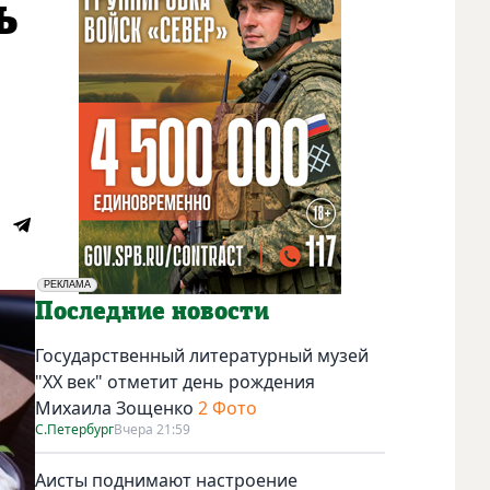
ь
РЕКЛАМА
Социальная реклама
Последние новости
Государственный литературный музей
"ХХ век" отметит день рождения
Михаила Зощенко
2 Фото
С.Петербург
Вчера 21:59
Аисты поднимают настроение