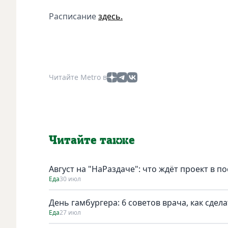
Расписание
здесь.
Читайте Metro в
Читайте также
Август на "НаРаздаче": что ждёт проект в п
Еда
30 июл
День гамбургера: 6 советов врача, как сде
Еда
27 июл