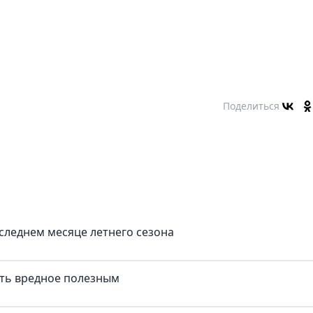
Поделиться
оследнем месяце летнего сезона
лать вредное полезным