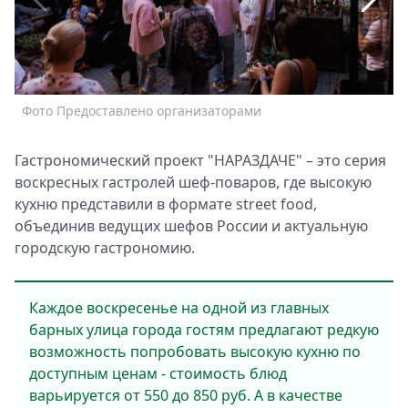
Спецпроекты
Звезды
Выборы
2026
Скачай
Фото Предоставлено организаторами
А
Metro
Гастрономический проект "НАРАЗДАЧЕ" – это серия
воскресных гастролей шеф-поваров, где высокую
кухню представили в формате street food,
объединив ведущих шефов России и актуальную
городскую гастрономию.
Каждое воскресенье на одной из главных
барных улица города гостям предлагают редкую
возможность попробовать высокую кухню по
доступным ценам - стоимость блюд
варьируется от 550 до 850 руб. А в качестве