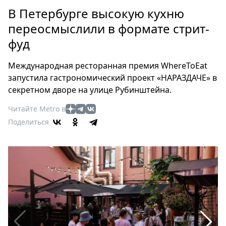
Петербург
В Петербурге высокую кухню
Россия
переосмыслили в формате стрит-
Мир
фуд
Здоровье
Еда
Международная ресторанная премия WhereToEat
Туризм
запустила гастрономический проект «НАРАЗДАЧЕ» в
Мода
секретном дворе на улице Рубинштейна.
Театр
Читайте Metro в
Кино
Поделиться
Афиша
Книги
Выставки
Пресс-
релизы
О
Metro
Стримы