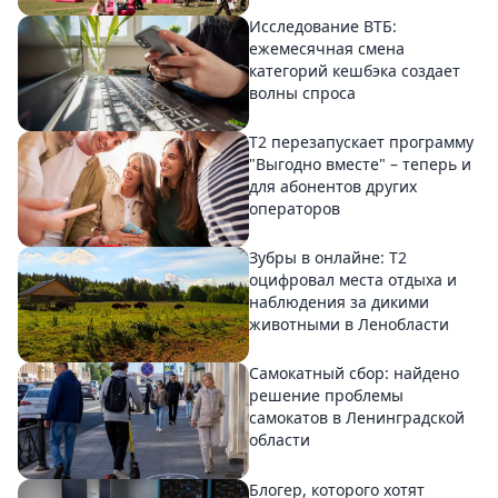
Исследование ВТБ:
ежемесячная смена
категорий кешбэка создает
волны спроса
Т2 перезапускает программу
"Выгодно вместе" – теперь и
для абонентов других
операторов
Зубры в онлайне: Т2
оцифровал места отдыха и
наблюдения за дикими
животными в Ленобласти
Самокатный сбор: найдено
решение проблемы
самокатов в Ленинградской
области
Блогер, которого хотят