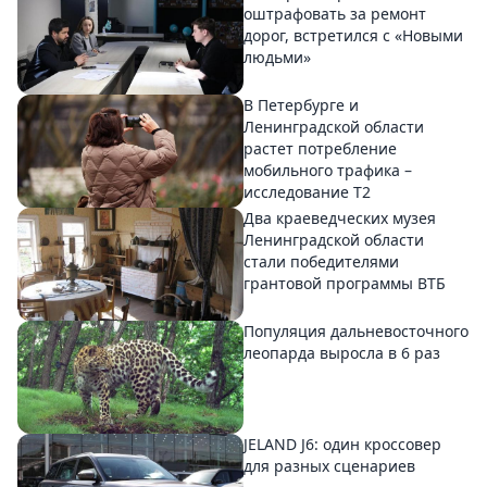
оштрафовать за ремонт
дорог, встретился с «Новыми
людьми»
В Петербурге и
Ленинградской области
растет потребление
мобильного трафика –
исследование T2
Два краеведческих музея
Ленинградской области
стали победителями
грантовой программы ВТБ
Популяция дальневосточного
леопарда выросла в 6 раз
JELAND J6: один кроссовер
для разных сценариев