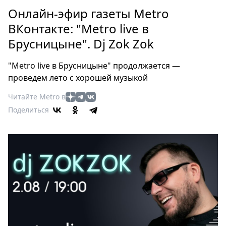
Петербург
Онлайн-эфир газеты Metro
Россия
ВКонтакте: "Metro live в
Мир
Брусницыне". Dj Zok Zok
Здоровье
Еда
"Metro live в Брусницыне" продолжается —
Туризм
проведем лето с хорошей музыкой
Мода
Читайте Metro в
Театр
Поделиться
Кино
Афиша
Книги
Выставки
Пресс-
релизы
О
Metro
Стримы