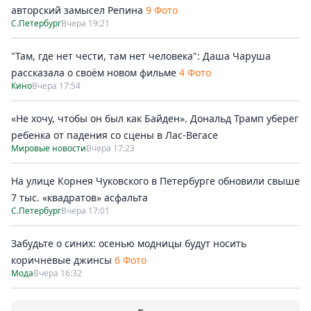
авторский замысел Репина
9 Фото
С.Петербург
Вчера 19:21
"Там, где нет чести, там нет человека": Даша Чаруша
рассказала о своём новом фильме
4 Фото
Кино
Вчера 17:54
«Не хочу, чтобы он был как Байден». Дональд Трамп уберег
ребенка от падения со сцены в Лас-Вегасе
Мировые новости
Вчера 17:23
На улице Корнея Чуковского в Петербурге обновили свыше
7 тыс. «квадратов» асфальта
С.Петербург
Вчера 17:01
Забудьте о синих: осенью модницы будут носить
коричневые джинсы
6 Фото
Мода
Вчера 16:32