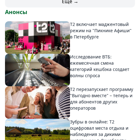
Еще →
Анонсы
Т2 включает маджентовый
режим на "Пикнике Афиши"
в Петербурге
Исследование ВТБ:
ежемесячная смена
категорий кешбэка создает
волны спроса
Т2 перезапускает программу
"Выгодно вместе" – теперь и
для абонентов других
операторов
Зубры в онлайне: Т2
оцифровал места отдыха и
наблюдения за дикими