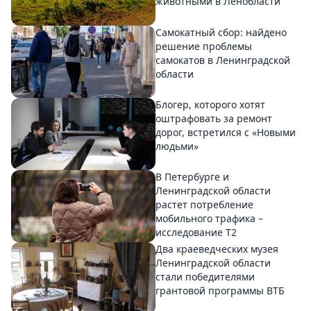
животными в Ленобласти
Самокатный сбор: найдено
решение проблемы
самокатов в Ленинградской
области
Блогер, которого хотят
оштрафовать за ремонт
дорог, встретился с «Новыми
людьми»
В Петербурге и
Ленинградской области
растет потребление
мобильного трафика –
исследование T2
Два краеведческих музея
Ленинградской области
стали победителями
грантовой программы ВТБ