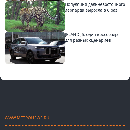
Популяция дальневосточного
леопарда выросла в 6 раз
JELAND J6: один кроссовер
для разных сценариев
WWW.METRONEWS.RU