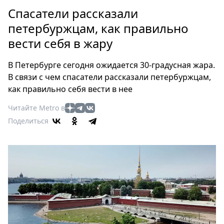
Петербург
Спасатели рассказали
Россия
петербуржцам, как правильно
Мир
вести себя в жару
Здоровье
Еда
В Петербурге сегодня ожидается 30-градусная жара.
Туризм
В связи с чем спасатели рассказали петербуржцам,
Мода
как правильно себя вести в нее
Театр
Читайте Metro в
Кино
Поделиться
Афиша
Книги
Выставки
Пресс-
релизы
О
Metro
Стримы