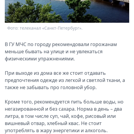
Спецпроекты
Звезды
Выборы
2026
Фото: телеканал «Санкт-Петербург».
Скачай
Metro
В ГУ МЧС по городу рекомендовали горожанам
меньше бывать на улице и не увлекаться
физическими упражнениями.
При выходе из дома все же стоит отдавать
предпочтения одежде из легкой и светлой ткани, а
также не забывать про головной убор.
Кроме того, рекомендуется пить больше воды, но
негазированной и без сахара. Норма в день – два
литра, в том числе суп, чай, кофе, рисовый или
вишневый отвар, хлебный квас. Не стоит
употреблять в жару энергетики и алкоголь.