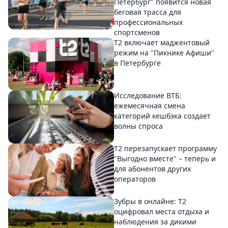
Петербург" появится новая
беговая трасса для
профессиональных
спортсменов
Т2 включает маджентовый
режим на "Пикнике Афиши"
в Петербурге
Исследование ВТБ:
ежемесячная смена
категорий кешбэка создает
волны спроса
Т2 перезапускает программу
"Выгодно вместе" – теперь и
для абонентов других
операторов
Зубры в онлайне: Т2
оцифровал места отдыха и
наблюдения за дикими