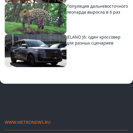
Популяция дальневосточного
леопарда выросла в 6 раз
JELAND J6: один кроссовер
для разных сценариев
WWW.METRONEWS.RU