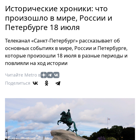
Петербург
Исторические хроники: что
Россия
произошло в мире, России и
Мир
Петербурге 18 июля
Здоровье
Еда
Телеканал «Санкт-Петербург» рассказывает об
Туризм
основных событиях в мире, России и Петербурге,
Мода
которые произошли 18 июля в разные периоды и
Театр
повлияли на ход истории
Кино
Читайте Metro в
Афиша
Поделиться
Книги
Выставки
Пресс-
релизы
О
Metro
Стримы