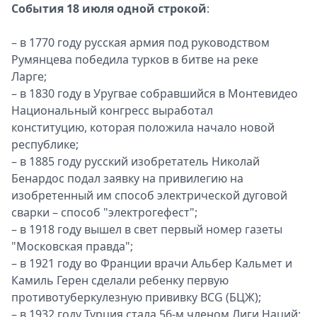
События 18 июля одной строкой
:
– в 1770 году русская армия под руководством
Румянцева победила турков в битве на реке
Ларге;
– в 1830 году в Уругвае собравшийся в Монтевидео
Национальный конгресс выработал
конституцию, которая положила начало новой
республике;
– в 1885 году русский изобретатель Николай
Бенардос подал заявку на привилегию на
изобретенный им способ электрической дуговой
сварки – способ "электрогефест";
– в 1918 году вышел в свет первый номер газеты
"Московская правда";
– в 1921 году во Франции врачи Альбер Кальмет и
Камиль Герен сделали ребенку первую
противотуберкулезную прививку BCG (БЦЖ);
– в 1932 году Турция стала 56-м членом Лиги Наций;