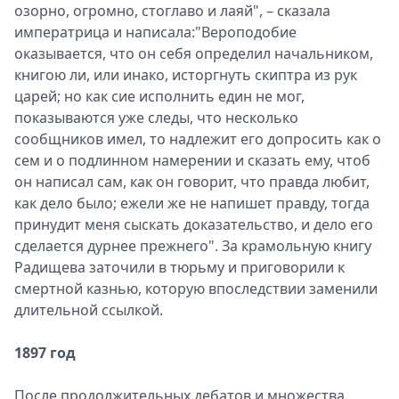
озорно, огромно, стоглаво и лаяй", – сказала
императрица и написала:"Вероподобие
оказывается, что он себя определил начальником,
книгою ли, или инако, исторгнуть скиптра из рук
царей; но как сие исполнить един не мог,
показываются уже следы, что несколько
сообщников имел, то надлежит его допросить как о
сем и о подлинном намерении и сказать ему, чтоб
он написал сам, как он говорит, что правда любит,
как дело было; ежели же не напишет правду, тогда
принудит меня сыскать доказательство, и дело его
сделается дурнее прежнего". За крамольную книгу
Радищева заточили в тюрьму и приговорили к
смертной казнью, которую впоследствии заменили
длительной ссылкой.
1897 год
После продолжительных дебатов и множества