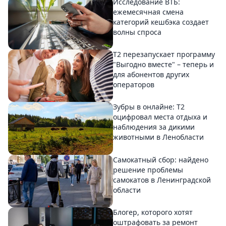
Исследование ВТБ:
ежемесячная смена
категорий кешбэка создает
волны спроса
Т2 перезапускает программу
"Выгодно вместе" – теперь и
для абонентов других
операторов
Зубры в онлайне: Т2
оцифровал места отдыха и
наблюдения за дикими
животными в Ленобласти
Самокатный сбор: найдено
решение проблемы
самокатов в Ленинградской
области
Блогер, которого хотят
оштрафовать за ремонт