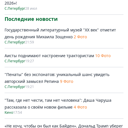
2026»!
С.Петербург
28 июл
Последние новости
Государственный литературный музей "ХХ век" отметит
день рождения Михаила Зощенко
2 Фото
С.Петербург
21:59
Аисты поднимают настроение трактористам
10 Фото
С.Петербург
19:27
"Пенаты" без экспонатов: уникальный шанс увидеть
авторский замысел Репина
9 Фото
С.Петербург
19:21
"Там, где нет чести, там нет человека": Даша Чаруша
рассказала о своём новом фильме
4 Фото
Кино
17:54
«Не хочу, чтобы он был как Байден». Дональд Трамп уберег