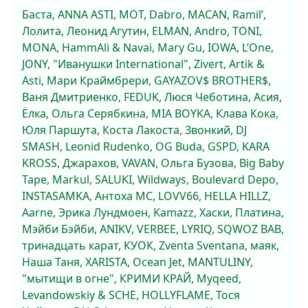
Баста, ANNA ASTI, МОТ, Dabro, MACAN, Ramil’,
Лолита, Леонид Агутин, ELMAN, Andro, TONI,
MONA, HammAli & Navai, Mary Gu, IOWA, L’One,
JONY, "Иванушки International", Zivert, Artik &
Asti, Мари Краймбрери, GAYAZOV$ BROTHER$,
Ваня Дмитриенко, FEDUK, Люся Чеботина, Асия,
Ёлка, Ольга Серябкина, MIA BOYKA, Клава Кока,
Юля Паршута, Коста Лакоста, Звонкий, DJ
SMASH, Leonid Rudenko, OG Buda, GSPD, KARA
KROSS, Джарахов, VAVAN, Ольга Бузова, Big Baby
Tape, Markul, SALUKI, Wildways, Boulevard Depo,
INSTASAMKA, Антоха МС, LOVV66, HELLA HILLZ,
Aarne, Эрика Лундмоен, Kamazz, Хаски, Платина,
Мэйби Бэйби, ANIKV, VERBEE, LYRIQ, SQWOZ BAB,
тринадцать карат, КУОК, Zventa Sventana, маяк,
Наша Таня, XARISTA, Ocean Jet, MANTULINY,
"мытищи в огне", КРИМИ КРАЙ, Myqeed,
Levandowskiy & SCHE, HOLLYFLAME, Тося