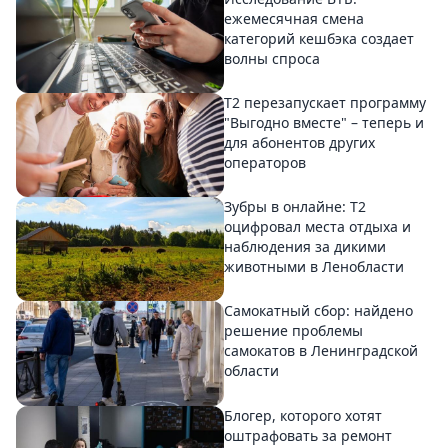
ежемесячная смена
категорий кешбэка создает
волны спроса
Т2 перезапускает программу
"Выгодно вместе" – теперь и
для абонентов других
операторов
Зубры в онлайне: Т2
оцифровал места отдыха и
наблюдения за дикими
животными в Ленобласти
Самокатный сбор: найдено
решение проблемы
самокатов в Ленинградской
области
Блогер, которого хотят
оштрафовать за ремонт