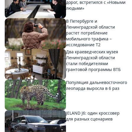
дорог, встретился с «Новыми
людьми»
В Петербурге и
Ленинградской области
растет потребление
мобильного трафика –
исследование T2
Два краеведческих музея
Ленинградской области
стали победителями
грантовой программы ВТБ
Популяция дальневосточного
леопарда выросла в 6 раз
JELAND J6: один кроссовер
для разных сценариев