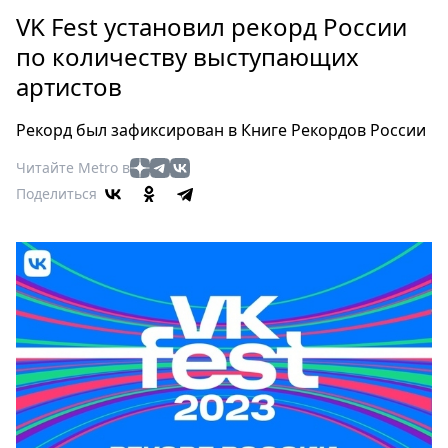
Петербург
VK Fest установил рекорд России
Россия
по количеству выступающих
Мир
артистов
Здоровье
Еда
Рекорд был зафиксирован в Книге Рекордов России
Туризм
Мода
Читайте Metro в
Поделиться
Театр
Кино
Афиша
Книги
Выставки
Пресс-
релизы
О
Metro
Стримы