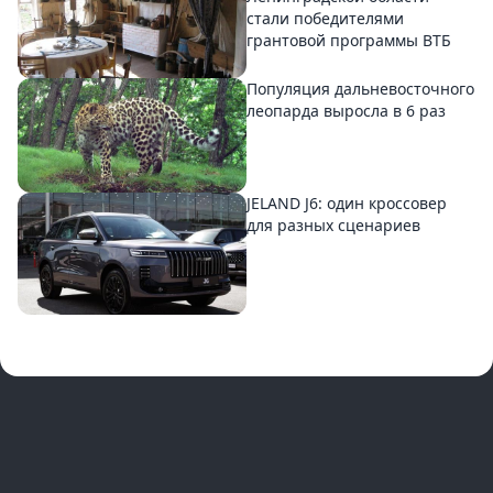
стали победителями
грантовой программы ВТБ
Популяция дальневосточного
леопарда выросла в 6 раз
JELAND J6: один кроссовер
для разных сценариев