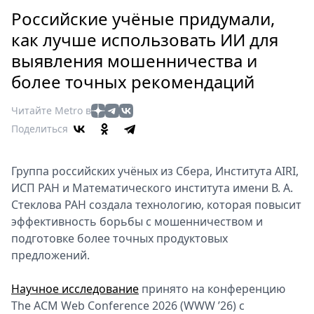
Петербург
Российские учёные придумали,
Россия
как лучше использовать ИИ для
Мир
выявления мошенничества и
Здоровье
более точных рекомендаций
Еда
Туризм
Читайте Metro в
Мода
Поделиться
Театр
Кино
Группа российских учёных из Сбера, Института AIRI,
Афиша
ИСП РАН и Математического института имени В. А.
Книги
Стеклова РАН создала технологию, которая повысит
Выставки
эффективность борьбы с мошенничеством и
Пресс-
подготовке более точных продуктовых
релизы
предложений.
О
Научное исследование
принято на конференцию
Metro
The ACM Web Conference 2026 (WWW ’26) с
Стримы