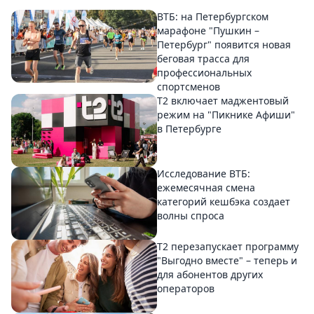
ВТБ: на Петербургском
марафоне "Пушкин –
Петербург" появится новая
беговая трасса для
профессиональных
спортсменов
Т2 включает маджентовый
режим на "Пикнике Афиши"
в Петербурге
Исследование ВТБ:
ежемесячная смена
категорий кешбэка создает
волны спроса
Т2 перезапускает программу
"Выгодно вместе" – теперь и
для абонентов других
операторов