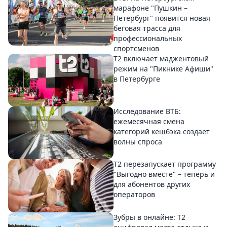
марафоне "Пушкин –
Петербург" появится новая
беговая трасса для
профессиональных
спортсменов
Т2 включает маджентовый
режим на "Пикнике Афиши"
в Петербурге
Исследование ВТБ:
ежемесячная смена
категорий кешбэка создает
волны спроса
Т2 перезапускает программу
"Выгодно вместе" – теперь и
для абонентов других
операторов
Зубры в онлайне: Т2