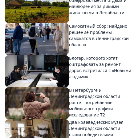
оцифровал места отдыха и
наблюдения за дикими
животными в Ленобласти
Самокатный сбор: найдено
решение проблемы
самокатов в Ленинградской
области
Блогер, которого хотят
оштрафовать за ремонт
дорог, встретился с «Новыми
людьми»
В Петербурге и
Ленинградской области
растет потребление
мобильного трафика –
исследование T2
Два краеведческих музея
Ленинградской области
стали победителями