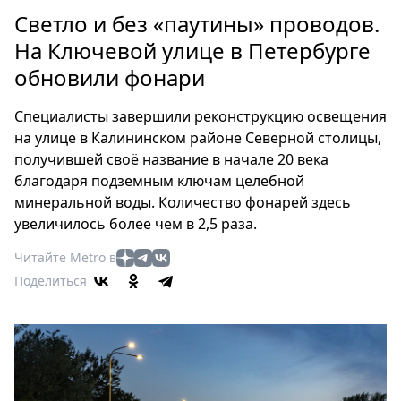
Петербург
Светло и без «паутины» проводов.
Россия
На Ключевой улице в Петербурге
Мир
обновили фонари
Здоровье
Еда
Специалисты завершили реконструкцию освещения
Туризм
на улице в Калининском районе Северной столицы,
Мода
получившей своё название в начале 20 века
Театр
благодаря подземным ключам целебной
Кино
минеральной воды. Количество фонарей здесь
увеличилось более чем в 2,5 раза.
Афиша
Книги
Читайте Metro в
Выставки
Поделиться
Пресс-
релизы
О
Metro
Стримы