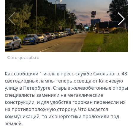
Спецпроекты
Звезды
Выборы
2026
Скачай
Metro
Фото gov.spb.ru
Ф
Как сообщили 1 июля в пресс-службе Смольного, 43
светодиодных лампы теперь освещают Ключевую
улицу в Петербурге. Старые железобетонные опоры
специалисты заменили на металлические
конструкции, и для удобства горожан перенесли их
на противоположную сторону. Что касается
коммуникаций, то их энергетики проложили под
землей.