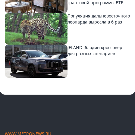
грантовой программы ВТБ
Популяция дальневосточного
леопарда выросла в 6 раз
JELAND J6: один кроссовер
для разных сценариев
WWW.METRONEWS.RU