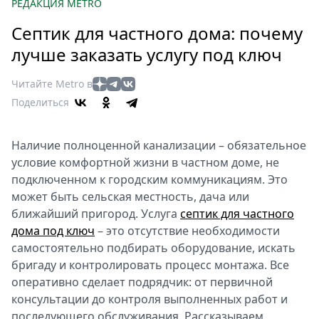
Петербург
РЕДАКЦИЯ METRO
Россия
Септик для частного дома: почему
Мир
лучше заказать услугу под ключ
Здоровье
Еда
Читайте Metro в
Туризм
Поделиться
Мода
Театр
Наличие полноценной канализации – обязательное
Кино
условие комфортной жизни в частном доме, не
Афиша
подключенном к городским коммуникациям. Это
может быть сельская местность, дача или
Книги
ближайший пригород. Услуга
септик для частного
Выставки
дома под ключ
– это отсутствие необходимости
Пресс-
самостоятельно подбирать оборудование, искать
релизы
бригаду и контролировать процесс монтажа. Все
О
оперативно сделает подрядчик: от первичной
Metro
консультации до контроля выполненных работ и
последующего обслуживания. Рассказываем
Стримы