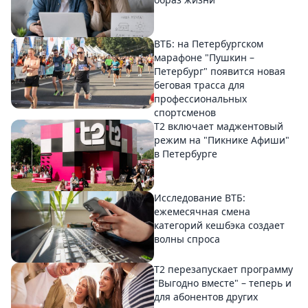
ВТБ: на Петербургском
марафоне "Пушкин –
Петербург" появится новая
беговая трасса для
профессиональных
спортсменов
Т2 включает маджентовый
режим на "Пикнике Афиши"
в Петербурге
Исследование ВТБ:
ежемесячная смена
категорий кешбэка создает
волны спроса
Т2 перезапускает программу
"Выгодно вместе" – теперь и
для абонентов других