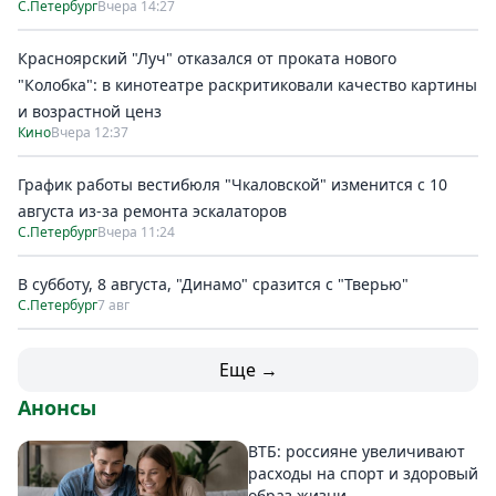
С.Петербург
Вчера 14:27
Красноярский "Луч" отказался от проката нового
"Колобка": в кинотеатре раскритиковали качество картины
и возрастной ценз
Кино
Вчера 12:37
График работы вестибюля "Чкаловской" изменится с 10
августа из-за ремонта эскалаторов
С.Петербург
Вчера 11:24
В субботу, 8 августа, "Динамо" сразится с "Тверью"
С.Петербург
7 авг
Еще →
Анонсы
ВТБ: россияне увеличивают
расходы на спорт и здоровый
образ жизни