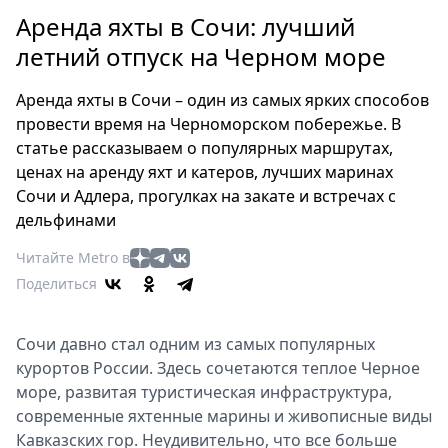
Петербург
Аренда яхты в Сочи: лучший
Россия
летний отпуск на Черном море
Мир
Здоровье
Аренда яхты в Сочи – один из самых ярких способов
Еда
провести время на Черноморском побережье. В
Туризм
статье рассказываем о популярных маршрутах,
Мода
ценах на аренду яхт и катеров, лучших маринах
Театр
Сочи и Адлера, прогулках на закате и встречах с
дельфинами
Кино
Афиша
Читайте Metro в
Книги
Поделиться
Выставки
Пресс-
Сочи давно стал одним из самых популярных
релизы
курортов России. Здесь сочетаются теплое Черное
О
море, развитая туристическая инфраструктура,
современные яхтенные марины и живописные виды
Metro
Кавказских гор. Неудивительно, что все больше
Стримы