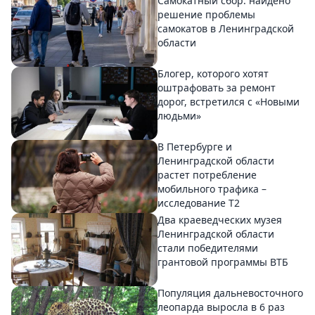
Самокатный сбор: найдено
решение проблемы
самокатов в Ленинградской
области
Блогер, которого хотят
оштрафовать за ремонт
дорог, встретился с «Новыми
людьми»
В Петербурге и
Ленинградской области
растет потребление
мобильного трафика –
исследование T2
Два краеведческих музея
Ленинградской области
стали победителями
грантовой программы ВТБ
Популяция дальневосточного
леопарда выросла в 6 раз