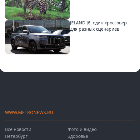
JELAND J6: один кроссовер
для разных сценариев
WWW.METRONEWS.RU
Все новости
Фото и видео
Петербург
Здоровье