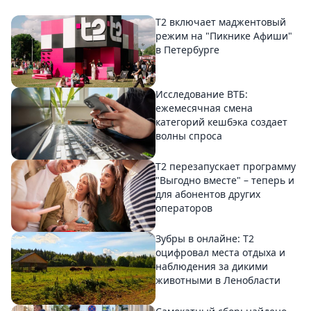
Т2 включает маджентовый
режим на "Пикнике Афиши"
в Петербурге
Исследование ВТБ:
ежемесячная смена
категорий кешбэка создает
волны спроса
Т2 перезапускает программу
"Выгодно вместе" – теперь и
для абонентов других
операторов
Зубры в онлайне: Т2
оцифровал места отдыха и
наблюдения за дикими
животными в Ленобласти