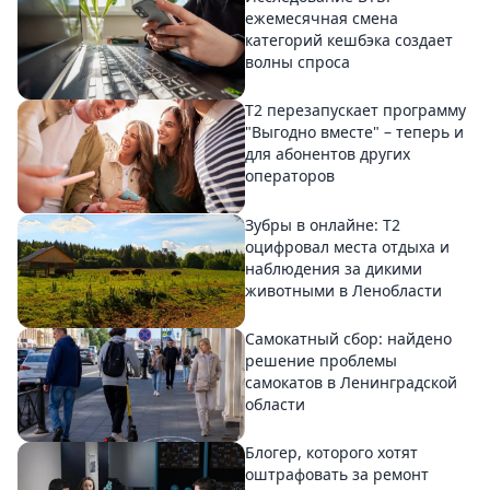
ежемесячная смена
категорий кешбэка создает
волны спроса
Т2 перезапускает программу
"Выгодно вместе" – теперь и
для абонентов других
операторов
Зубры в онлайне: Т2
оцифровал места отдыха и
наблюдения за дикими
животными в Ленобласти
Самокатный сбор: найдено
решение проблемы
самокатов в Ленинградской
области
Блогер, которого хотят
оштрафовать за ремонт