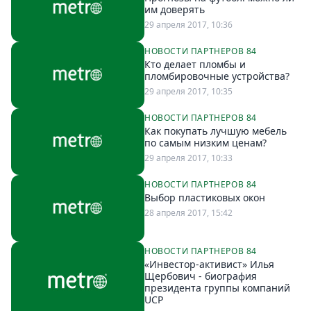
Петербург
им доверять
Россия
29 апреля 2017, 10:36
Мир
НОВОСТИ ПАРТНЕРОВ 84
Здоровье
Кто делает пломбы и
Еда
пломбировочные устройства?
29 апреля 2017, 10:35
Туризм
Мода
НОВОСТИ ПАРТНЕРОВ 84
Как покупать лучшую мебель
Театр
по самым низким ценам?
Кино
29 апреля 2017, 10:33
Афиша
НОВОСТИ ПАРТНЕРОВ 84
Книги
Выбор пластиковых окон
Выставки
28 апреля 2017, 15:42
Пресс-
релизы
НОВОСТИ ПАРТНЕРОВ 84
«Инвестор-активист» Илья
О
Щербович - биография
президента группы компаний
Metro
UCP
Стримы