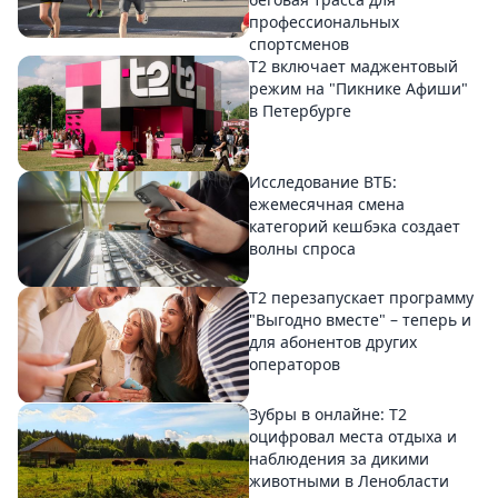
профессиональных
спортсменов
Т2 включает маджентовый
режим на "Пикнике Афиши"
в Петербурге
Исследование ВТБ:
ежемесячная смена
категорий кешбэка создает
волны спроса
Т2 перезапускает программу
"Выгодно вместе" – теперь и
для абонентов других
операторов
Зубры в онлайне: Т2
оцифровал места отдыха и
наблюдения за дикими
животными в Ленобласти