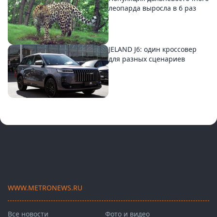
леопарда выросла в 6 раз
JELAND J6: один кроссовер
для разных сценариев
WWW.METRONEWS.RU
Все новости
Фото и видео