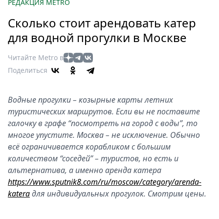
Петербург
РЕДАКЦИЯ METRO
Россия
Сколько стоит арендовать катер
Мир
для водной прогулки в Москве
Здоровье
Еда
Читайте Metro в
Туризм
Поделиться
Мода
Театр
Водные прогулки – козырные карты летних
Кино
туристических маршрутов. Если вы не поставите
Афиша
галочку в графе “посмотреть на город с воды”, то
многое упустите. Москва – не исключение. Обычно
Книги
всё ограничивается корабликом с большим
Выставки
количеством “соседей” – туристов, но есть и
Пресс-
альтернатива, а именно аренда катера
релизы
https://www.sputnik8.com/ru/moscow/category/arenda-
О
katera
для индивидуальных прогулок. Смотрим цены.
Metro
Стримы