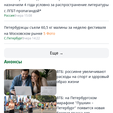
назначили 4 года условно за распространение литературы
с ЛГБТ-пропагандой*
Россия
Вчера 15:08
Петербуржцы съели 60,5 кг малины за неделю фестиваля
на Московском рынке
5 Фото
С.Петербург
Вчера 14:22
Еще →
Анонсы
ВТБ: россияне увеличивают
расходы на спорт и здоровый
образ жизни
ВТБ: на Петербургском
марафоне "Пушкин –
Петербург" появится новая
беговая трасса для