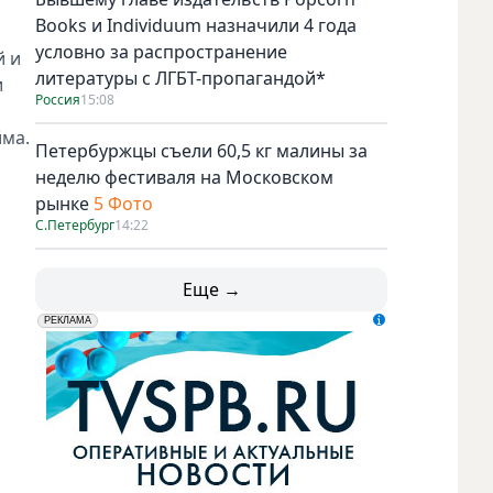
Books и Individuum назначили 4 года
условно за распространение
й и
литературы с ЛГБТ-пропагандой*
и
Россия
15:08
йма.
Петербуржцы съели 60,5 кг малины за
неделю фестиваля на Московском
рынке
5 Фото
С.Петербург
14:22
Еще →
erid: LdtCK5udn
АО "ГАТР", ИНН: 7841320717
РЕКЛАМА