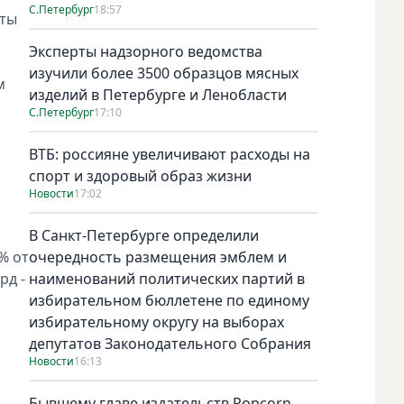
С.Петербург
18:57
нты
Эксперты надзорного ведомства
изучили более 3500 образцов мясных
м
изделий в Петербурге и Ленобласти
С.Петербург
17:10
ВТБ: россияне увеличивают расходы на
спорт и здоровый образ жизни
Новости
17:02
В Санкт-Петербурге определили
% от
очередность размещения эмблем и
рд -
наименований политических партий в
избирательном бюллетене по единому
избирательному округу на выборах
депутатов Законодательного Собрания
Новости
16:13
Бывшему главе издательств Popcorn