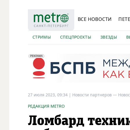
ВСЕ НОВОСТИ
ПЕТ
СТРИМЫ
СПЕЦПРОЕКТЫ
ЗВЕЗДЫ
В
erid: 2VfnxyFybV5
ПАО "Банк "Санкт-Петербург", ИНН: 7831000027
РЕКЛАМА
27 июля 2023, 09:34
|
Новости партнеров —
Новос
РЕДАКЦИЯ METRO
Ломбард техник