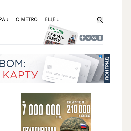
РА ↓
О METRO
ЕЩЕ ↓