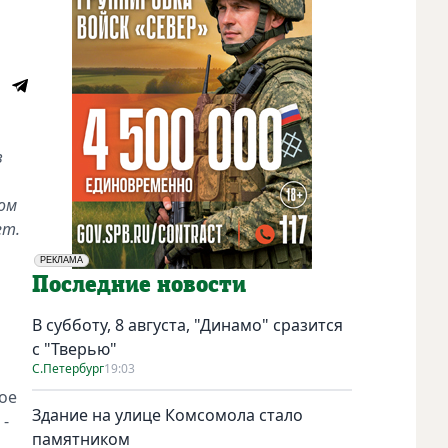
в
том
ет.
РЕКЛАМА
Социальная реклама
Последние новости
В субботу, 8 августа, "Динамо" сразится
с "Тверью"
С.Петербург
19:03
ое
Здание на улице Комсомола стало
 -
памятником