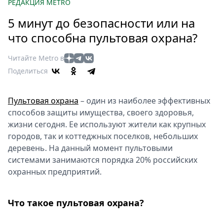
Петербург
РЕДАКЦИЯ METRO
Россия
5 минут до безопасности или на
Мир
что способна пультовая охрана?
Здоровье
Еда
Читайте Metro в
Туризм
Поделиться
Мода
Театр
Пультовая охрана
– один из наиболее эффективных
Кино
способов защиты имущества, своего здоровья,
Афиша
жизни сегодня. Ее используют жители как крупных
городов, так и коттеджных поселков, небольших
Книги
деревень. На данный момент пультовыми
Выставки
системами занимаются порядка 20% российских
Пресс-
охранных предприятий.
релизы
О
Что такое пультовая охрана?
Metro
Стримы