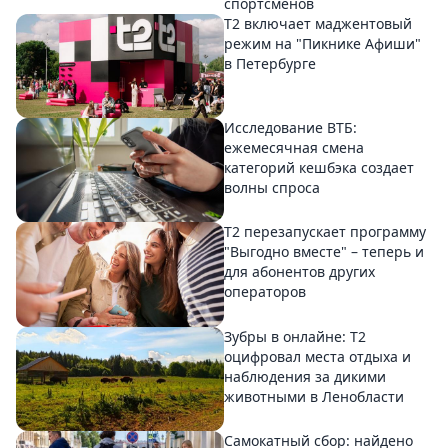
спортсменов
Т2 включает маджентовый
режим на "Пикнике Афиши"
в Петербурге
Исследование ВТБ:
ежемесячная смена
категорий кешбэка создает
волны спроса
Т2 перезапускает программу
"Выгодно вместе" – теперь и
для абонентов других
операторов
Зубры в онлайне: Т2
оцифровал места отдыха и
наблюдения за дикими
животными в Ленобласти
Самокатный сбор: найдено