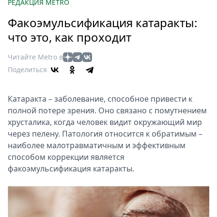
Петербург
РЕДАКЦИЯ METRO
Россия
Факоэмульсификация катаракты:
Мир
что это, как проходит
Здоровье
Еда
Читайте Metro в
Туризм
Поделиться
Мода
Театр
Катаракта – заболевание, способное привести к
Кино
полной потере зрения. Оно связано с помутнением
Афиша
хрусталика, когда человек видит окружающий мир
через пелену. Патология относится к обратимым –
Книги
наиболее малотравматичным и эффективным
Выставки
способом коррекции является
Пресс-
факоэмульсификация катаракты.
релизы
О
Metro
Стримы