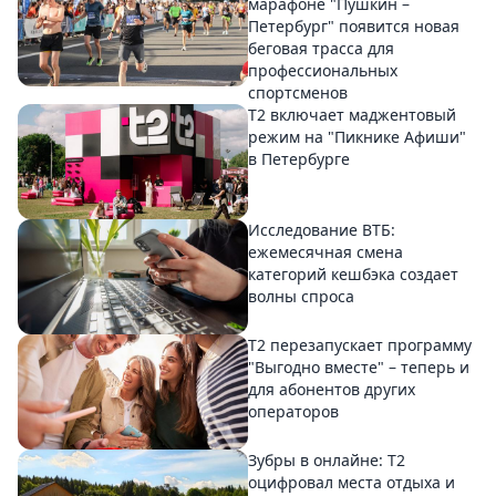
марафоне "Пушкин –
Петербург" появится новая
беговая трасса для
профессиональных
спортсменов
Т2 включает маджентовый
режим на "Пикнике Афиши"
в Петербурге
Исследование ВТБ:
ежемесячная смена
категорий кешбэка создает
волны спроса
Т2 перезапускает программу
"Выгодно вместе" – теперь и
для абонентов других
операторов
Зубры в онлайне: Т2
оцифровал места отдыха и