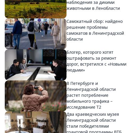
наблюдения за дикими
животными в Ленобласти
Самокатный сбор: найдено
решение проблемы
самокатов в Ленинградской
области
Блогер, которого хотят
оштрафовать за ремонт
дорог, встретился с «Новыми
людьми»
В Петербурге и
Ленинградской области
растет потребление
мобильного трафика –
исследование T2
Два краеведческих музея
Ленинградской области
стали победителями
грантовой программы ВТБ