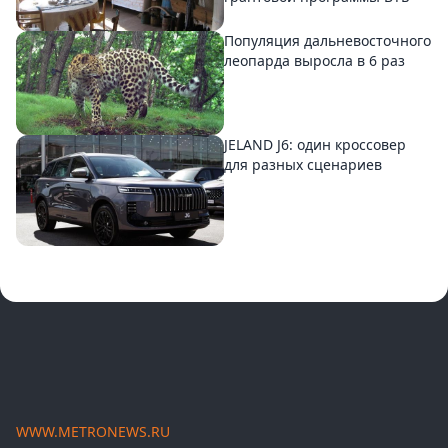
Популяция дальневосточного
леопарда выросла в 6 раз
JELAND J6: один кроссовер
для разных сценариев
WWW.METRONEWS.RU