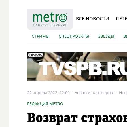
ВСЕ НОВОСТИ
ПЕТ
СТРИМЫ
СПЕЦПРОЕКТЫ
ЗВЕЗДЫ
В
erid: LdtCK5Efv
АО "ГАТР", ИНН: 7841320717
РЕКЛАМА
22 апреля 2022, 12:00
|
Новости партнеров —
Нов
РЕДАКЦИЯ METRO
Возврат страхо