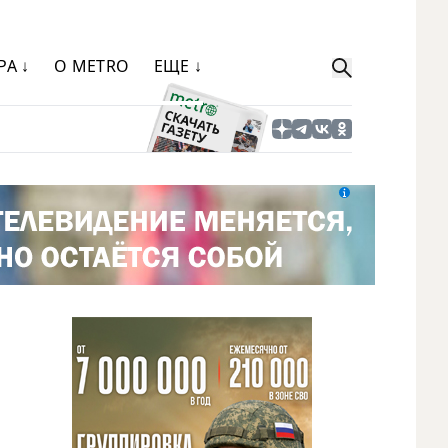
РА ↓
О METRO
ЕЩЕ ↓