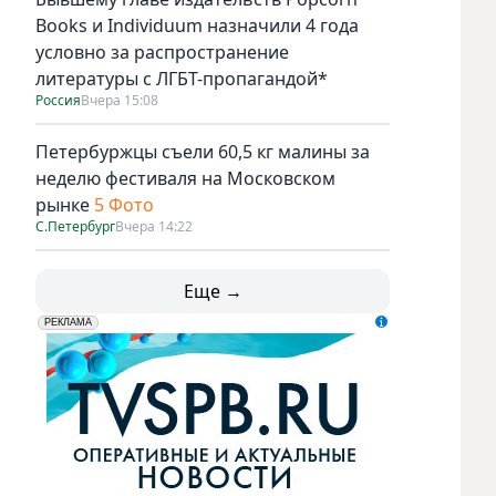
Books и Individuum назначили 4 года
условно за распространение
литературы с ЛГБТ-пропагандой*
Россия
Вчера 15:08
Петербуржцы съели 60,5 кг малины за
неделю фестиваля на Московском
рынке
5 Фото
С.Петербург
Вчера 14:22
Еще →
erid: LdtCK5udn
АО "ГАТР", ИНН: 7841320717
РЕКЛАМА