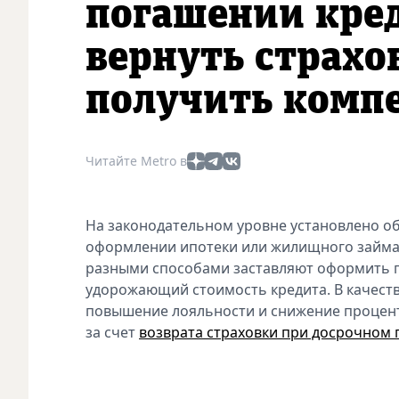
погашении кред
вернуть страх
получить комп
Читайте Metro в
На законодательном уровне установлено об
оформлении ипотеки или жилищного займа.
разными способами заставляют оформить 
удорожающий стоимость кредита. В качеств
повышение лояльности и снижение процен
за счет
возврата страховки при досрочном