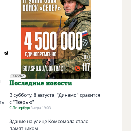
РЕКЛАМА
ы
Социальная реклама
Последние новости
В субботу, 8 августа, "Динамо" сразится
ть
с "Тверью"
С.Петербург
Вчера 19:03
Здание на улице Комсомола стало
памятником