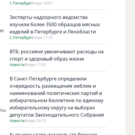
С.Петербург
Вчера 18:57
Эксперты надзорного ведомства
изучили более 3500 образцов мясных
не
изделий в Петербурге и Ленобласти
С.Петербург
Вчера 17:10
ВТБ: россияне увеличивают расходы на
спорт и здоровый образ жизни
Новости
Вчера 17:02
В Санкт-Петербурге определили
очередность размещения эмблем и
наименований политических партий в
избирательном бюллетене по единому
избирательному округу на выборах
иты
депутатов Законодательного Собрания
Новости
Вчера 16:13
Бывшему главе издательств Popcorn