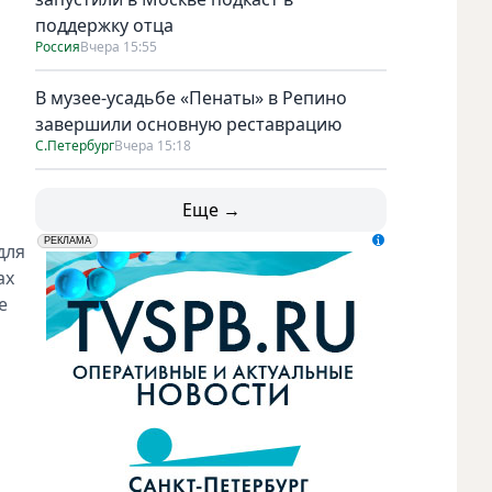
поддержку отца
Россия
Вчера 15:55
В музее-усадьбе «Пенаты» в Репино
завершили основную реставрацию
С.Петербург
Вчера 15:18
Еще →
erid: LdtCK5udn
АО "ГАТР", ИНН: 7841320717
РЕКЛАМА
для
ах
е