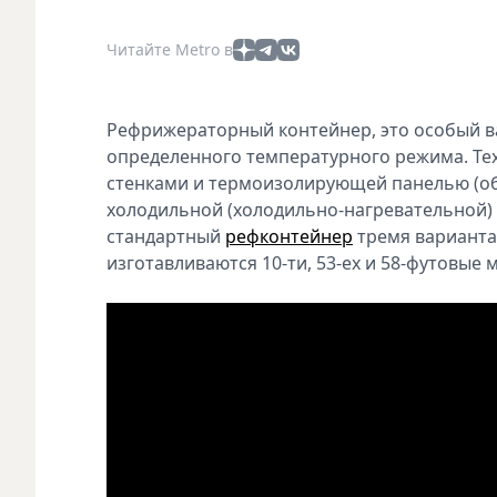
Читайте Metro в
Рефрижераторный контейнер, это особый в
определенного температурного режима. Тех
стенками и термоизолирующей панелью (о
холодильной (холодильно-нагревательной) 
стандартный
рефконтейнер
тремя вариантам
изготавливаются 10-ти, 53-ех и 58-футовые 