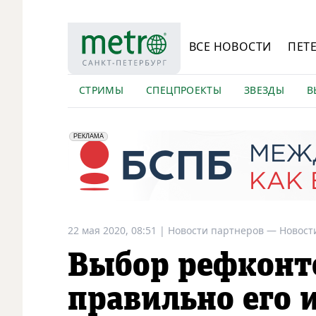
ВСЕ НОВОСТИ
ПЕТ
СТРИМЫ
СПЕЦПРОЕКТЫ
ЗВЕЗДЫ
В
erid: 2VfnxyFybV5
ПАО "Банк "Санкт-Петербург", ИНН: 7831000027
РЕКЛАМА
22 мая 2020, 08:51
|
Новости партнеров —
Новост
Выбор рефконт
правильно его 