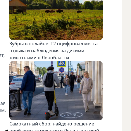
Зубры в онлайне: Т2 оцифровал места
отдыха и наблюдения за дикими
т,
животными в Ленобласти
ная
ым.
Самокатный сбор: найдено решение
проблемы самокатов в Ленинградской