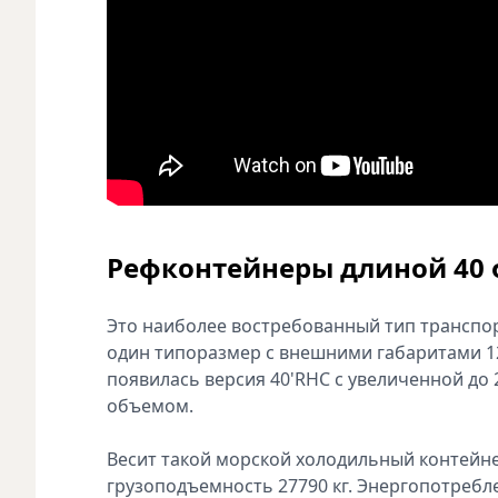
Рефконтейнеры длиной 40 
Это наиболее востребованный тип транспор
один типоразмер с внешними габаритами 12
появилась версия 40'RHC с увеличенной до 
объемом.
Весит такой морской холодильный контейнер
грузоподъемность 27790 кг. Энергопотребле