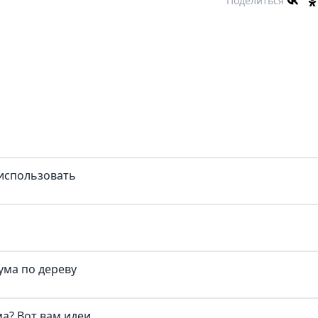
Поделиться
 использовать
ума по дереву
а? Вот вам идеи