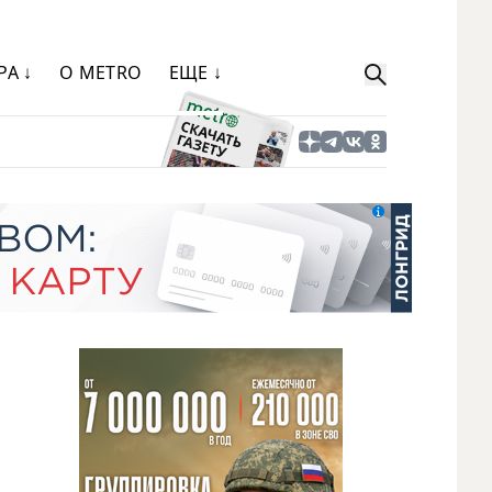
РА ↓
О METRO
ЕЩЕ ↓