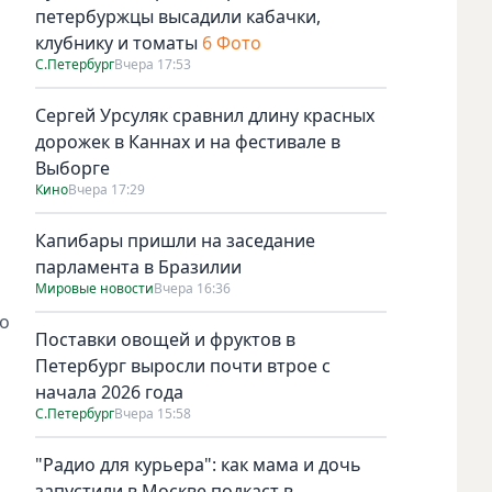
петербуржцы высадили кабачки,
клубнику и томаты
6 Фото
С.Петербург
Вчера 17:53
Сергей Урсуляк сравнил длину красных
дорожек в Каннах и на фестивале в
Выборге
Кино
Вчера 17:29
Капибары пришли на заседание
парламента в Бразилии
Мировые новости
Вчера 16:36
ко
Поставки овощей и фруктов в
Петербург выросли почти втрое с
начала 2026 года
С.Петербург
Вчера 15:58
"Радио для курьера": как мама и дочь
запустили в Москве подкаст в