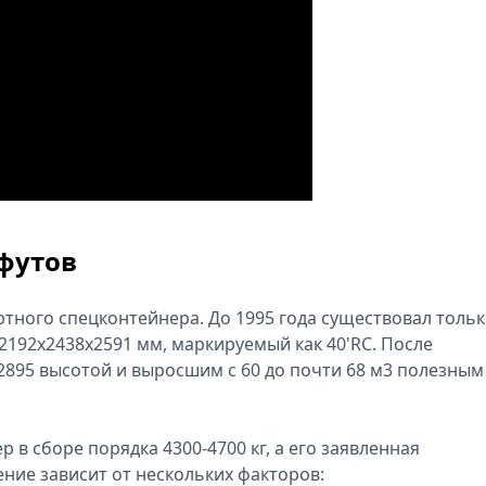
футов
тного спецконтейнера. До 1995 года существовал толь
192х2438х2591 мм, маркируемый как 40'RC. После
2895 высотой и выросшим с 60 до почти 68 м3 полезным
 в сборе порядка 4300-4700 кг, а его заявленная
ние зависит от нескольких факторов: