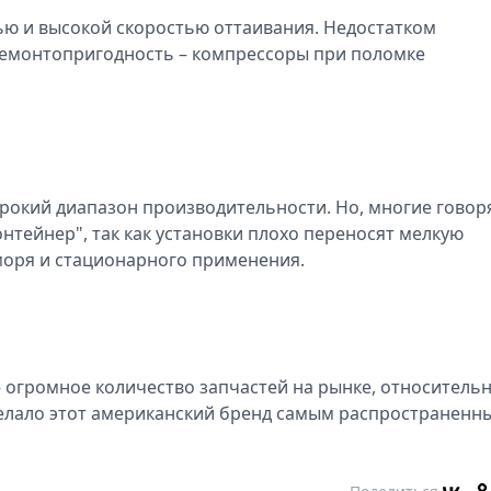
ю и высокой скоростью оттаивания. Недостатком
 ремонтопригодность – компрессоры при поломке
окий диапазон производительности. Но, многие говоря
нтейнер", так как установки плохо переносят мелкую
моря и стационарного применения.
 огромное количество запчастей на рынке, относитель
делало этот американский бренд самым распространенн