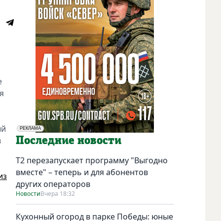
е
я
ый
РЕКЛАМА
Социальная реклама
Последние новости
в
Т2 перезапускает программу "Выгодно
вместе" – теперь и для абонентов
из
других операторов
Новости
Вчера 18:32
Кухонный огород в парке Победы: юные