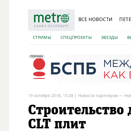
ВСЕ НОВОСТИ
ПЕТ
СТРИМЫ
СПЕЦПРОЕКТЫ
ЗВЕЗДЫ
В
erid: 2VfnxyFybV5
ПАО "Банк "Санкт-Петербург", ИНН: 7831000027
РЕКЛАМА
19 октября 2018, 15:38
|
Новости партнеров —
Но
Строительство 
CLT плит