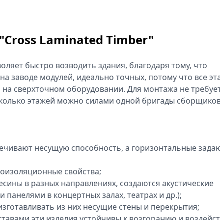
Cross Laminated Timber"
оляет быстро возводить здания, благодаря тому, что
на заводе модулей, идеально точных, потому что все эт
на сверхточном оборудовании. Для монтажа не требуе
есколько этажей можно силами одной бригады сборщиков
ечивают несущую способность, а горизонтальные зада
роизоляционные свойства;
сины в разных направлениях, создаются акустические
панелями в концертных залах, театрах и др.);
зготавливать из них несущие стены и перекрытия;
тавами эти изделия устойчивы к возгоранию и воздейс