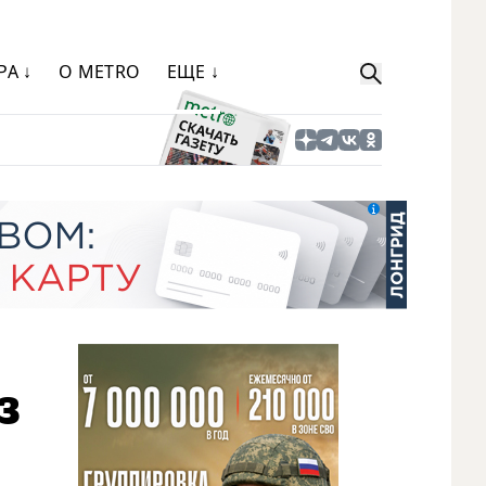
РА ↓
О METRO
ЕЩЕ ↓
з