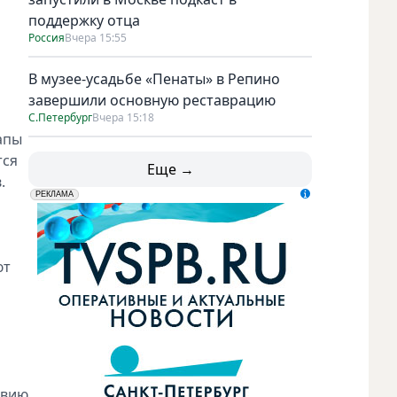
поддержку отца
Россия
Вчера 15:55
В музее-усадьбе «Пенаты» в Репино
завершили основную реставрацию
С.Петербург
Вчера 15:18
апы
тся
Еще →
.
erid: LdtCK5udn
АО "ГАТР", ИНН: 7841320717
РЕКЛАМА
ют
твию