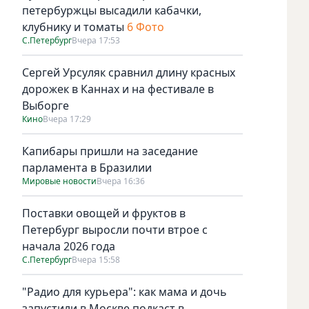
петербуржцы высадили кабачки,
клубнику и томаты
6 Фото
С.Петербург
Вчера 17:53
Сергей Урсуляк сравнил длину красных
дорожек в Каннах и на фестивале в
Выборге
Кино
Вчера 17:29
Капибары пришли на заседание
парламента в Бразилии
Мировые новости
Вчера 16:36
Поставки овощей и фруктов в
Петербург выросли почти втрое с
начала 2026 года
С.Петербург
Вчера 15:58
"Радио для курьера": как мама и дочь
запустили в Москве подкаст в