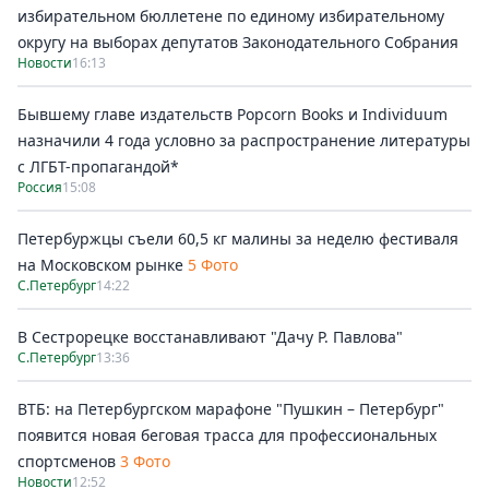
избирательном бюллетене по единому избирательному
округу на выборах депутатов Законодательного Собрания
Новости
16:13
Бывшему главе издательств Popcorn Books и Individuum
назначили 4 года условно за распространение литературы
с ЛГБТ-пропагандой*
Россия
15:08
Петербуржцы съели 60,5 кг малины за неделю фестиваля
на Московском рынке
5 Фото
С.Петербург
14:22
В Сестрорецке восстанавливают "Дачу Р. Павлова"
С.Петербург
13:36
ВТБ: на Петербургском марафоне "Пушкин – Петербург"
появится новая беговая трасса для профессиональных
спортсменов
3 Фото
Новости
12:52