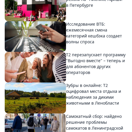
в Петербурге
Исследование ВТБ:
ежемесячная смена
категорий кешбэка создает
волны спроса
Т2 перезапускает программу
"Выгодно вместе" – теперь и
для абонентов других
операторов
Зубры в онлайне: Т2
оцифровал места отдыха и
наблюдения за дикими
животными в Ленобласти
Самокатный сбор: найдено
решение проблемы
самокатов в Ленинградской