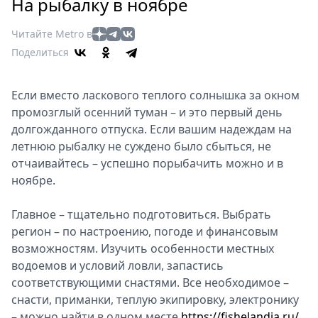
Петербург
На рыбалку в ноябре
Россия
Читайте Metro в
Мир
Поделиться
Здоровье
Еда
Если вместо ласкового теплого солнышка за окном
Туризм
промозглый осенний туман – и это первый день
Мода
долгожданного отпуска. Если вашим надеждам на
Театр
летнюю рыбалку не суждено было сбыться, не
Кино
отчаивайтесь – успешно порыбачить можно и в
Афиша
ноябре.
Книги
Главное – тщательно подготовиться. Выбрать
Выставки
регион – по настроению, погоде и финансовым
Пресс-
возможностям. Изучить особенности местных
релизы
водоемов и условий ловли, запастись
О
соответствующими снастями. Все необходимое –
Metro
снасти, приманки, теплую экипировку, электронику
– можно найти в одном месте
Стримы
https://fishelandia.ru/
.