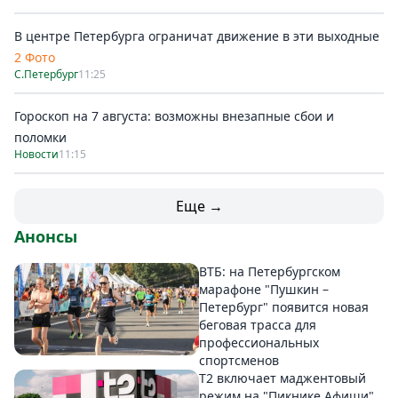
В центре Петербурга ограничат движение в эти выходные
2 Фото
С.Петербург
11:25
Гороскоп на 7 августа: возможны внезапные сбои и
поломки
Новости
11:15
Еще →
Анонсы
ВТБ: на Петербургском
марафоне "Пушкин –
Петербург" появится новая
беговая трасса для
профессиональных
спортсменов
Т2 включает маджентовый
режим на "Пикнике Афиши"