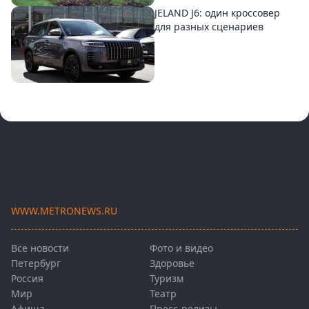
JELAND J6: один кроссовер
для разных сценариев
WWW.METRONEWS.RU
Все новости
Фото и видео
Петербург
Здоровье
Россия
Туризм
Мир
Театр
Афиша
Пресс-релизы