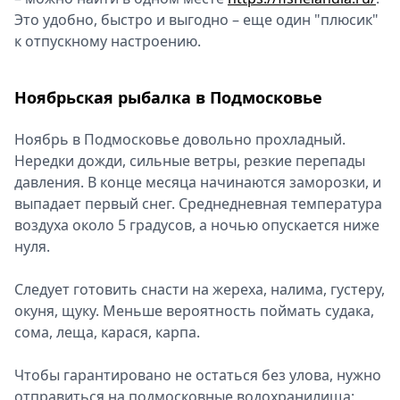
Это удобно, быстро и выгодно – еще один "плюсик"
Спецпроекты
к отпускному настроению.
Звезды
Выборы
2026
Ноябрьская рыбалка в Подмосковье
Скачай
Metro
Ноябрь в Подмосковье довольно прохладный.
Нередки дожди, сильные ветры, резкие перепады
давления. В конце месяца начинаются заморозки, и
выпадает первый снег. Среднедневная температура
воздуха около 5 градусов, а ночью опускается ниже
нуля.
Следует готовить снасти на жереха, налима, густеру,
окуня, щуку. Меньше вероятность поймать судака,
сома, леща, карася, карпа.
Чтобы гарантировано не остаться без улова, нужно
отправиться на подмосковные водохранилища: