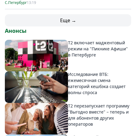
С.Петербург
13:19
Еще →
Анонсы
Т2 включает маджентовый
режим на "Пикнике Афиши"
в Петербурге
Исследование ВТБ:
ежемесячная смена
категорий кешбэка создает
волны спроса
Т2 перезапускает программу
"Выгодно вместе" – теперь и
для абонентов других
операторов