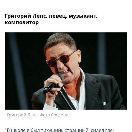
Григорий Лепс, певец, музыкант,
композитор
Григорий Лепс. Фото Соцсети.
"В школе я был тихушник страшный, сидел где-