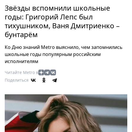
Петербург
Звёзды вспомнили школьные
Россия
годы: Григорий Лепс был
Мир
тихушником, Ваня Дмитриенко –
Здоровье
бунтарём
Еда
Туризм
Ко Дню знаний Metro выяснило, чем запомнились
Мода
школьные годы популярным российским
Театр
исполнителям
Кино
Читайте Metro в
Афиша
Поделиться
Книги
Выставки
Пресс-
релизы
О
Metro
Стримы