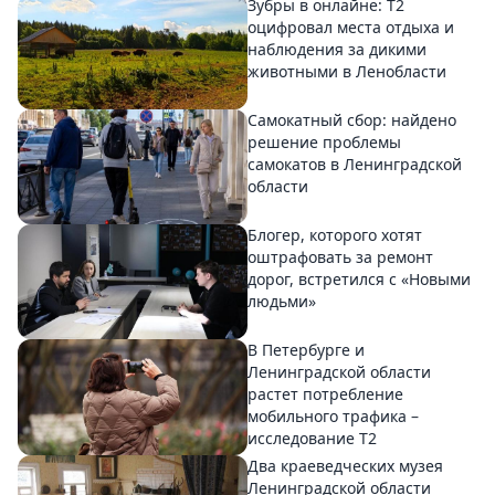
Зубры в онлайне: Т2
оцифровал места отдыха и
наблюдения за дикими
животными в Ленобласти
Самокатный сбор: найдено
решение проблемы
самокатов в Ленинградской
области
Блогер, которого хотят
оштрафовать за ремонт
дорог, встретился с «Новыми
людьми»
В Петербурге и
Ленинградской области
растет потребление
мобильного трафика –
исследование T2
Два краеведческих музея
Ленинградской области