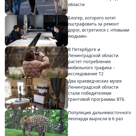
области
Блогер, которого хотят
оштрафовать за ремонт
дорог, встретился с «Новыми
людьми»
В Петербурге и
Ленинградской области
растет потребление
мобильного трафика –
исследование T2
Два краеведческих музея
Ленинградской области
стали победителями
грантовой программы ВТБ
Популяция дальневосточного
леопарда выросла в 6 раз