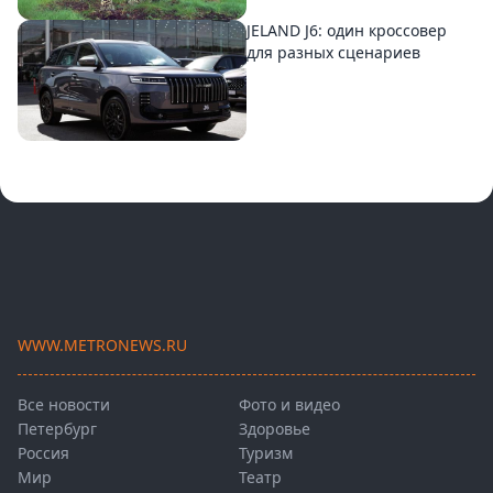
JELAND J6: один кроссовер
для разных сценариев
WWW.METRONEWS.RU
Все новости
Фото и видео
Петербург
Здоровье
Россия
Туризм
Мир
Театр