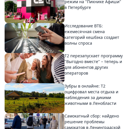
режим на "Пикнике Афиши"
в Петербурге
Исследование ВТБ:
ежемесячная смена
категорий кешбэка создает
волны спроса
Т2 перезапускает программу
"Выгодно вместе" – теперь и
для абонентов других
операторов
Зубры в онлайне: Т2
оцифровал места отдыха и
наблюдения за дикими
животными в Ленобласти
Самокатный сбор: найдено
решение проблемы
самокатов в Ленинградской