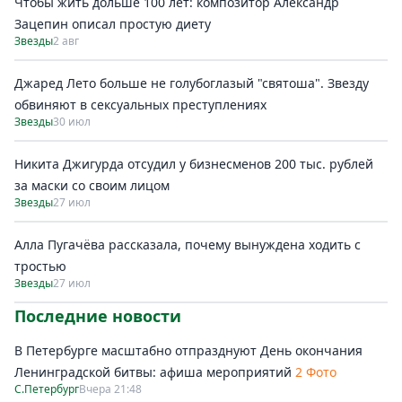
Чтобы жить дольше 100 лет: композитор Александр
Зацепин описал простую диету
Звезды
2 авг
Джаред Лето больше не голубоглазый "святоша". Звезду
обвиняют в сексуальных преступлениях
Звезды
30 июл
Никита Джигурда отсудил у бизнесменов 200 тыс. рублей
за маски со своим лицом
Звезды
27 июл
Алла Пугачёва рассказала, почему вынуждена ходить с
тростью
Звезды
27 июл
Последние новости
В Петербурге масштабно отпразднуют День окончания
Ленинградской битвы: афиша мероприятий
2 Фото
С.Петербург
Вчера 21:48