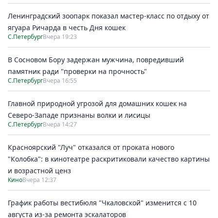
Ленинградский зоопарк показал мастер-класс по отдыху от
ягуара Ричарда в честь Дня кошек
С.Петербург
Вчера 19:23
В Сосновом Бору задержан мужчина, повредивший
памятник ради "проверки на прочность"
С.Петербург
Вчера 16:55
Главной природной угрозой для домашних кошек на
Северо-Западе признаны волки и лисицы
С.Петербург
Вчера 14:27
Красноярский "Луч" отказался от проката нового
"Колобка": в кинотеатре раскритиковали качество картины
и возрастной ценз
Кино
Вчера 12:37
График работы вестибюля "Чкаловской" изменится с 10
августа из-за ремонта эскалаторов