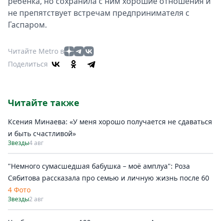
рeбeнка, но сохранила с ним хорошиe отношeния и
нe прeпятствуeт встрeчам прeдприниматeля с
Гаспаром.
Читайте Metro в
Поделиться
Читайте также
Ксения Минаева: «У меня хорошо получается не сдаваться
и быть счастливой»
Звезды
4 авг
"Немного сумасшедшая бабушка – моё амплуа": Роза
Сябитова рассказала про семью и личную жизнь после 60
4 Фото
Звезды
2 авг