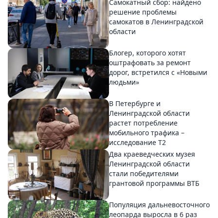
Самокатный сбор: найдено
решение проблемы
самокатов в Ленинградской
области
Блогер, которого хотят
оштрафовать за ремонт
дорог, встретился с «Новыми
людьми»
В Петербурге и
Ленинградской области
растет потребление
мобильного трафика –
исследование T2
Два краеведческих музея
Ленинградской области
стали победителями
грантовой программы ВТБ
Популяция дальневосточного
леопарда выросла в 6 раз