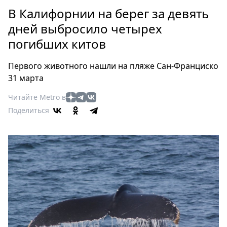
Петербург
В Калифорнии на берег за девять
Россия
дней выбросило четырех
Мир
погибших китов
Здоровье
Еда
Первого животного нашли на пляже Сан-Франциско
Туризм
31 марта
Мода
Читайте Metro в
Театр
Поделиться
Кино
Афиша
Книги
Выставки
Пресс-
релизы
О
Metro
Стримы