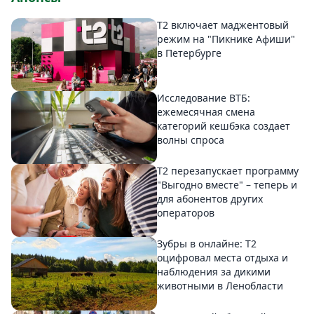
Т2 включает маджентовый
режим на "Пикнике Афиши"
в Петербурге
Исследование ВТБ:
ежемесячная смена
категорий кешбэка создает
волны спроса
Т2 перезапускает программу
"Выгодно вместе" – теперь и
для абонентов других
операторов
Зубры в онлайне: Т2
оцифровал места отдыха и
наблюдения за дикими
животными в Ленобласти