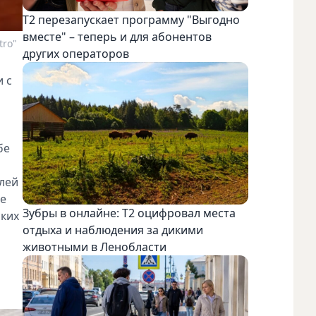
Т2 перезапускает программу "Выгодно
вместе" – теперь и для абонентов
tro"
других операторов
 с
бе
блей
де
Зубры в онлайне: Т2 оцифровал места
ских
отдыха и наблюдения за дикими
животными в Ленобласти