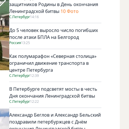
защитников Родины в День окончания
Ленинградской битвы
10 Фото
С.Петербург
14:16
До 5 человек выросло число погибших
после атаки БПЛА на Белгород
Россия
13:25
Как полумарафон «Северная столица»
ограничил движение транспорта в
центре Петербурга
Темно-голубое зеркало Свислочи. Фото Ирина Алексеева, 
С.Петербург
12:39
В Петербурге подсветят мосты в честь
Дня окончания Ленинградской битвы
С.Петербург
12:22
Александр Беглов и Александр Бельский
поздравили петербуржцев с Днём
окончания Ленинградской битвы