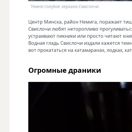
Темно-голубое зеркало Свислочи.
Центр Минска, район Немига, поражает тиш
Свислочи любят неторопливо прогуливатьс
устраивают пикники или просто читают кни
Водная гладь Свислочи издали кажется темно
вот прокататься на катамаранах, лодках, ка
Огромные драники