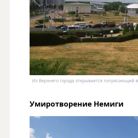
Из Верхнего города открывается потрясающий ви
Умиротворение Немиги