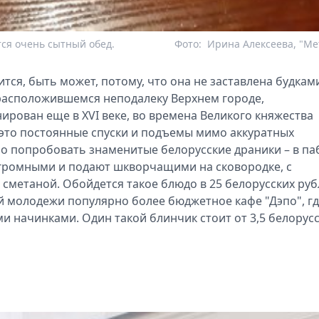
тся очень сытный обед.
Фото:
Ирина Алексеева, "Me
ся, быть может, потому, что она не заставлена будками
в расположившемся неподалеку Верхнем городе,
ирован еще в XVI веке, во времена Великого княжества
– это постоянные спуски и подъемы мимо аккуратных
но попробовать знаменитые белорусские драники – в па
огромными и подают шкворчащими на сковородке, с
 сметаной. Обойдется такое блюдо в 25 белорусских ру
ской молодежи популярно более бюджетное кафе "Дэпо", г
и начинками. Один такой блинчик стоит от 3,5 белорус