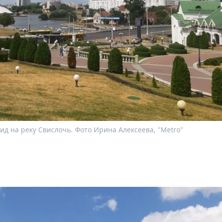
д на реку Свислочь. Фото Ирина Алексеева, "Metro"