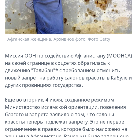
Спецпроекты
Звезды
Выборы
2026
Скачай
Афганская женщина. Архивное фото. Фото Getty
Metro
Миссия ООН по содействию Афганистану (МООНСА)
на своей странице в соцсетях обратилась к
движению "Талибан"* с требованием отменить
новый запрет на работу салонов красоты в Кабуле и
других провинциях государства.
Ещё во вторник, 4 июля, созданное режимом
Министерство исламской ориентации, повеления
благого и запрета заявило о том, что салоны
красоты теперь подлежат запрету. Это не первое
ограничение в правах, которое было наложено на
женщин в Афганистане. Ранее им было запрещено