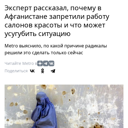
Петербург
Эксперт рассказал, почему в
Россия
Афганистане запретили работу
Мир
салонов красоты и что может
Здоровье
усугубить ситуацию
Еда
Туризм
Metro выяснило, по какой причине радикалы
Мода
решили это сделать только сейчас
Театр
Читайте Metro в
Кино
Поделиться
Афиша
Книги
Выставки
Пресс-
релизы
О
Metro
Стримы