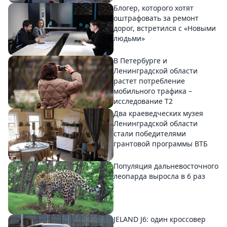
Блогер, которого хотят
оштрафовать за ремонт
дорог, встретился с «Новыми
людьми»
В Петербурге и
Ленинградской области
растет потребление
мобильного трафика –
исследование T2
Два краеведческих музея
Ленинградской области
стали победителями
грантовой программы ВТБ
Популяция дальневосточного
леопарда выросла в 6 раз
JELAND J6: один кроссовер