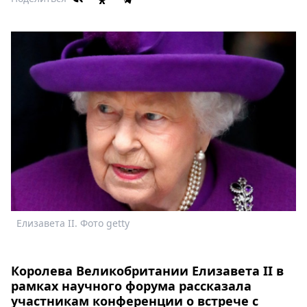
Афиша
Книги
Выставки
Пресс-
релизы
О
Metro
Стримы
Спецпроекты
Звезды
Выборы
2026
Скачай
Елизавета II. Фото getty
Metro
Королева Великобритании Елизавета II в
рамках научного форума рассказала
участникам конференции о встрече с