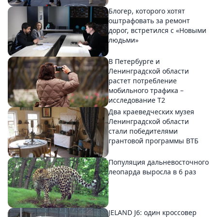
Блогер, которого хотят
оштрафовать за ремонт
дорог, встретился с «Новыми
людьми»
В Петербурге и
Ленинградской области
растет потребление
мобильного трафика –
исследование T2
Два краеведческих музея
Ленинградской области
стали победителями
грантовой программы ВТБ
Популяция дальневосточного
леопарда выросла в 6 раз
JELAND J6: один кроссовер