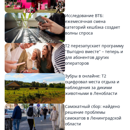
Исследование ВТБ:
ежемесячная смена
категорий кешбэка создает
волны спроса
Т2 перезапускает программу
"Выгодно вместе" – теперь и
для абонентов других
операторов
Зубры в онлайне: Т2
оцифровал места отдыха и
наблюдения за дикими
животными в Ленобласти
Самокатный сбор: найдено
решение проблемы
самокатов в Ленинградской
области