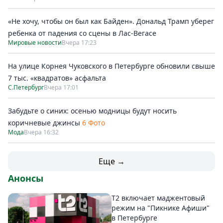
«Не хочу, чтобы он был как Байден». Дональд Трамп уберег
ребенка от падения со сцены в Лас-Вегасе
Мировые новости
Вчера 17:23
На улице Корнея Чуковского в Петербурге обновили свыше
7 тыс. «квадратов» асфальта
С.Петербург
Вчера 17:01
Забудьте о синих: осенью модницы будут носить
коричневые джинсы
6 Фото
Мода
Вчера 16:32
Еще →
Анонсы
Т2 включает маджентовый
режим на "Пикнике Афиши"
в Петербурге