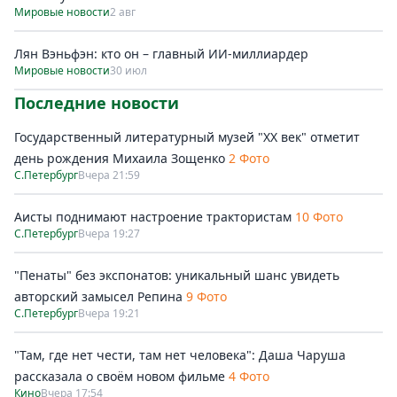
Мировые новости
2 авг
Лян Вэньфэн: кто он – главный ИИ-миллиардер
Мировые новости
30 июл
Последние новости
Государственный литературный музей "ХХ век" отметит
день рождения Михаила Зощенко
2 Фото
С.Петербург
Вчера 21:59
Аисты поднимают настроение трактористам
10 Фото
С.Петербург
Вчера 19:27
"Пенаты" без экспонатов: уникальный шанс увидеть
авторский замысел Репина
9 Фото
С.Петербург
Вчера 19:21
"Там, где нет чести, там нет человека": Даша Чаруша
рассказала о своём новом фильме
4 Фото
Кино
Вчера 17:54