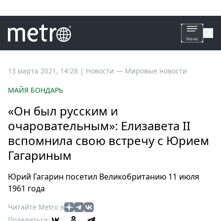
Все
13 марта 2021, 14:28
|
Новости —
Мировые новости
новости
МАЙЯ БОНДАРЬ
Петербург
«Он был русским и
Россия
очаровательным»: Елизавета II
Мир
вспомнила свою встречу с Юрием
Здоровье
Гагариным
Еда
Туризм
Юрий Гагарин посетил Великобританию 11 июля
Мода
1961 года
Театр
Читайте Metro в
Кино
Поделиться