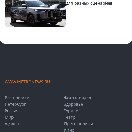
для разных сценариев
WWW.METRONEWS.RU
Все новости
Фото и видео
Петербург
Здоровье
Россия
Туризм
Мир
Театр
Афиша
Пресс-релизы
Кино