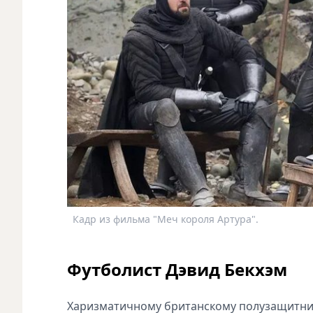
Кадр из фильма "Меч короля Артура".
Футболист Дэвид Бекхэм
Харизматичному британскому полузащитник