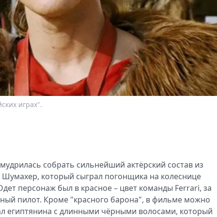
ских играх".
умудрилась собрать сильнейший актёрский состав из
 Шумахер, который сыграл погонщика на колеснице
ет персонаж был в красное – цвет команды Ferrari, за
рный пилот. Кроме "красного барона", в фильме можно
ал египтянина с длинными чёрными волосами, который