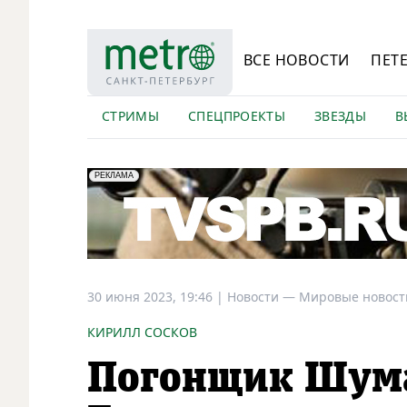
ВСЕ НОВОСТИ
ПЕТ
СТРИМЫ
СПЕЦПРОЕКТЫ
ЗВЕЗДЫ
В
erid: LdtCK5Efv
АО "ГАТР", ИНН: 7841320717
РЕКЛАМА
30 июня 2023, 19:46
|
Новости —
Мировые новост
КИРИЛЛ СОСКОВ
Погонщик Шума