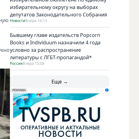
избирательному округу на выборах
депутатов Законодательного Собрания
вную
Новости
Вчера 16:13
Бывшему главе издательств Popcorn
Books и Individuum назначили 4 года
Окно
условно за распространение
литературы с ЛГБТ-пропагандой*
Россия
Вчера 15:08
Еще →
erid: LdtCK5udn
АО "ГАТР", ИНН: 7841320717
РЕКЛАМА