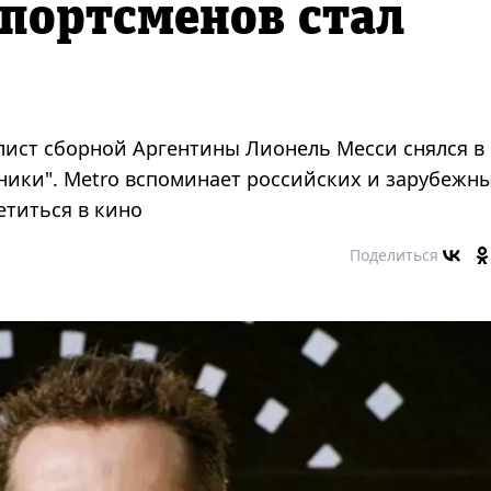
спортсменов стал
ист сборной Аргентины Лионель Месси снялся в
ники". Metro вспоминает российских и зарубежн
етиться в кино
Поделиться