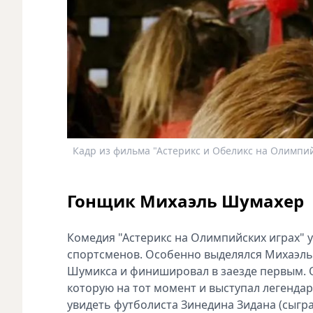
Кадр из фильма "Астерикс и Обеликс на Олимпий
Гонщик Михаэль Шумахер
Комедия "Астерикс на Олимпийских играх" 
спортсменов. Особенно выделялся Михаэль
Шумикса и финишировал в заезде первым. Од
которую на тот момент и выступал легенда
увидеть футболиста Зинедина Зидана (сыгр