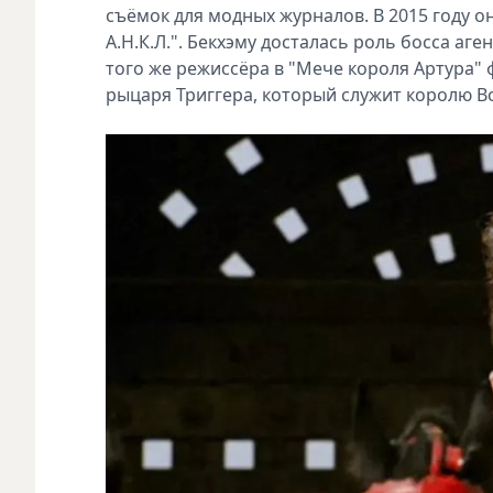
съёмок для модных журналов. В 2015 году о
А.Н.К.Л.". Бекхэму досталась роль босса аге
того же режиссёра в "Мече короля Артура" 
рыцаря Триггера, который служит королю Во