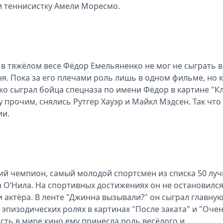
 и теннисистку Амели Моресмо.
 тяжёлом весе Фёдор Емельяненко не мог не сыграть в
ня. Пока за его плечами роль лишь в одном фильме, но 
нко сыграл бойца спецназа по имени Фёдор в картине "К
прочим, снялись Рутгер Хауэр и Майкл Мэдсен. Так что
ии.
ий чемпион, самый молодой спортсмен из списка 50 лу
а О’Нила. На спортивных достижениях он не остановился
и актёра. В ленте "Джинна вызывали?" он сыграл главну
 эпизодических ролях в картинах "После заката" и "Оче
сть в мире кино ему принесла роль весёлого и