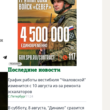
ых
РЕКЛАМА
Социальная реклама
Последние новости
График работы вестибюля "Чкаловской"
изменится с 10 августа из-за ремонта
эскалаторов
С.Петербург
11:24
В субботу, 8 августа, "Динамо" сразится