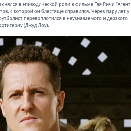
н снялся в эпизодической роли в фильме Гая Ричи "Аген
нтов, с которой он блестяще справился. Через пару лет у
футболист перевоплотился в неузнаваемого и дерзкого
ртигерну (Джуд Лоу).