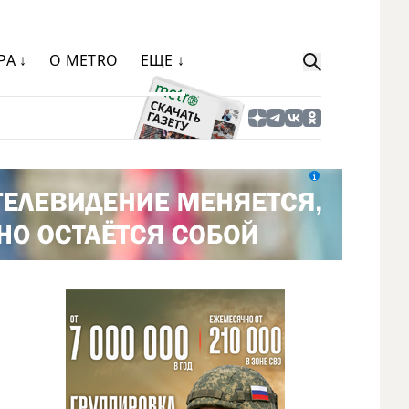
РА ↓
О METRO
ЕЩЕ ↓