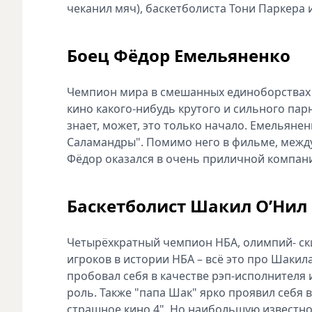
чеканил мяч), баскетболиста Тони Паркера
Боец Фёдор Емельяненко
Чемпион мира в смешанных единоборствах в
кино какого-нибудь крутого и сильного пар
знает, может, это только начало. Емельяне
Саламандры". Помимо него в фильме, между 
Фёдор оказался в очень приличной компан
Баскетболист Шакил О’Нил
Четырёхкратный чемпион НБА, олимпий- ск
игроков в истории НБА – всё это про Шакил
пробовал себя в качестве рэп-исполнителя 
роль. Также "папа Шак" ярко проявил себя в
страшное кино 4". Но наибольшую известно