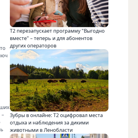
Т2 перезапускает программу "Выгодно
вместе" – теперь и для абонентов
других операторов
кто
люч
чших
 –
Зубры в онлайне: Т2 оцифровал места
ю
отдыха и наблюдения за дикими
нь
животными в Ленобласти