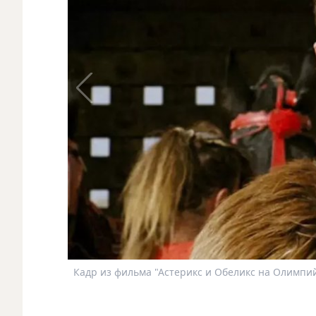
Кадр из фильма "Астерикс и Обеликс на Олимпий