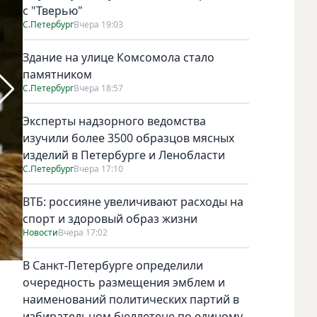
с "Тверью"
С.Петербург
Вчера 19:03
Здание на улице Комсомола стало
памятником
С.Петербург
Вчера 18:57
Эксперты надзорного ведомства
изучили более 3500 образцов мясных
изделий в Петербурге и Ленобласти
С.Петербург
Вчера 17:10
ВТБ: россияне увеличивают расходы на
спорт и здоровый образ жизни
Новости
Вчера 17:02
В Санкт-Петербурге определили
Кадр из фильма "Меч короля Артура".
очередность размещения эмблем и
наименований политических партий в
избирательном бюллетене по единому