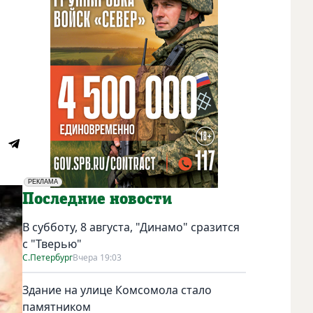
РЕКЛАМА
Социальная реклама
Последние новости
В субботу, 8 августа, "Динамо" сразится
с "Тверью"
С.Петербург
Вчера 19:03
Здание на улице Комсомола стало
памятником