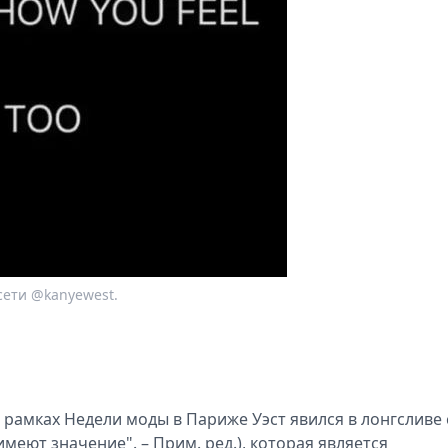
сети @kanyewest.
в рамках Недели моды в Париже Уэст явился в лонгсливе 
имеют значение". – Прим. ред.), которая является