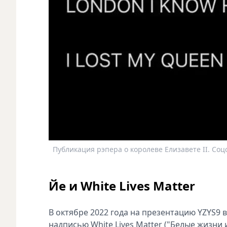
Публикация рэпера о королеве Елизавете II. Соц
Йе и White Lives Matter
В октябре 2022 года на презентацию YZYS9 
надписью White Lives Matter ("Белые жизни 