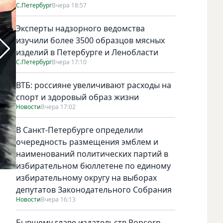
С.Петербург
Вчера 18:57
Эксперты надзорного ведомства
изучили более 3500 образцов мясных
изделий в Петербурге и Ленобласти
С.Петербург
Вчера 17:10
ВТБ: россияне увеличивают расходы на
спорт и здоровый образ жизни
Новости
Вчера 17:02
В Санкт-Петербурге определили
очередность размещения эмблем и
наименований политических партий в
избирательном бюллетене по единому
избирательному округу на выборах
Канье Уэст и Тейлор Свифт на вручении премии MTV Video 
депутатов Законодательного Собрания
Новости
Вчера 16:13
Бывшему главе издательств Popcorn