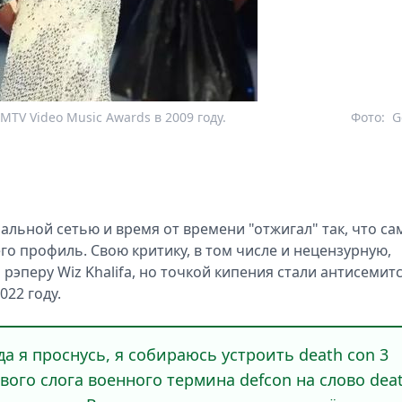
TV Video Music Awards в 2009 году.
Фото:
G
льной сетью и время от времени "отжигал" так, что са
о профиль. Свою критику, в том числе и нецензурную,
 рэперу Wiz Khalifa, но точкой кипения стали антисемит
022 году.
да я проснусь, я собираюсь устроить death con 3
рвого слога военного термина defcon на слово dea