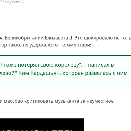
@kanyewest.
ва Великобритании Елизавета II. Это шокировало не тол
эпер также не удержался от комментария.
Я тоже потерял свою королеву", – написал в
олевой" Ким Кардашьян, которая развелась с ним
ли массово критиковать музыканта за неуместное