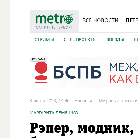
ВСЕ НОВОСТИ
ПЕТ
СТРИМЫ
СПЕЦПРОЕКТЫ
ЗВЕЗДЫ
В
erid: 2VfnxyFybV5
ПАО "Банк "Санкт-Петербург", ИНН: 7831000027
РЕКЛАМА
8 июня 2023, 14:46
|
Новости —
Мировые новости
МАРГАРИТА ЛЕМЕШКО
Рэпер, модник,