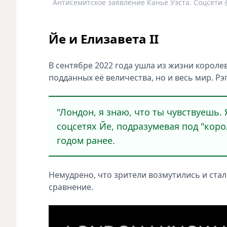
Антисемитское заявление Канье Уэста. Соцсети 
Йе и Елизавета II
В сентябре 2022 года ушла из жизни короле
подданных её величества, но и весь мир. Р
"Лондон, я знаю, что ты чувствуешь. 
соцсетях Йе, подразумевая под "кор
годом ранее.
Немудрено, что зрители возмутились и ста
сравнение.