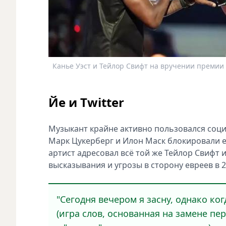
Канье Уэст и Тейлор Свифт на вручении премии M
Йе и Twitter
Музыкант крайне активно пользовался социа
Марк Цукерберг и Илон Маск блокировали ег
артист адресовал всё той же Тейлор Свифт и
высказывания и угрозы в сторону евреев в 2
"Сегодня вечером я засну, однако ког
(игра слов, основанная на замене пе