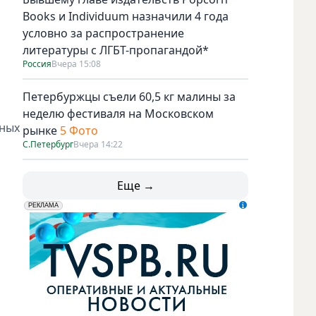
Books и Individuum назначили 4 года
условно за распространение
литературы с ЛГБТ-пропагандой*
Россия
Вчера 15:08
Петербуржцы съели 60,5 кг малины за
неделю фестиваля на Московском
чных
рынке
5 Фото
С.Петербург
Вчера 14:22
Еще →
erid: LdtCK5udn
АО "ГАТР", ИНН: 7841320717
РЕКЛАМА