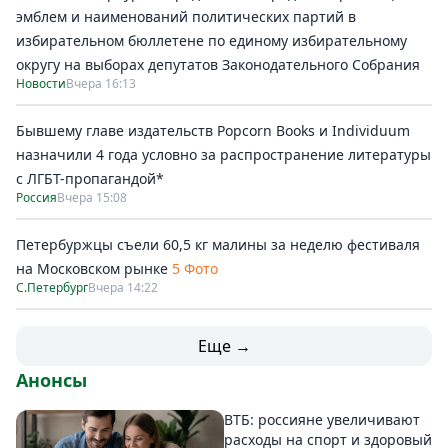
эмблем и наименований политических партий в
избирательном бюллетене по единому избирательному
округу на выборах депутатов Законодательного Собрания
Новости
Вчера 16:13
Бывшему главе издательств Popcorn Books и Individuum
назначили 4 года условно за распространение литературы
с ЛГБТ-пропагандой*
Россия
Вчера 15:08
Петербуржцы съели 60,5 кг малины за неделю фестиваля
на Московском рынке
5 Фото
С.Петербург
Вчера 14:22
Еще →
Анонсы
ВТБ: россияне увеличивают
расходы на спорт и здоровый