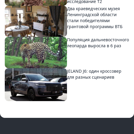
исследование T2
Два краеведческих музея
Ленинградской области
стали победителями
грантовой программы ВТБ
Популяция дальневосточного
леопарда выросла в 6 раз
JELAND J6: один кроссовер
для разных сценариев