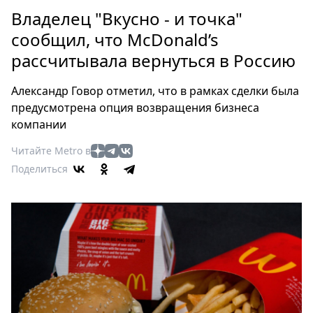
Петербург
Владелец "Вкусно - и точка"
Россия
сообщил, что McDonald’s
Мир
рассчитывала вернуться в Россию
Здоровье
Еда
Александр Говор отметил, что в рамках сделки была
Туризм
предусмотрена опция возвращения бизнеса
Мода
компании
Театр
Читайте Metro в
Кино
Поделиться
Афиша
Книги
Выставки
Пресс-
релизы
О
Metro
Стримы