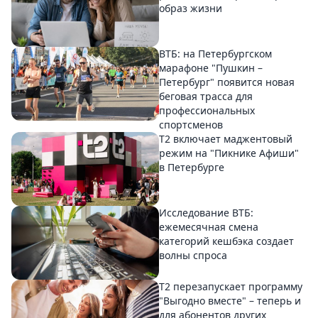
образ жизни
ВТБ: на Петербургском
марафоне "Пушкин –
Петербург" появится новая
беговая трасса для
профессиональных
спортсменов
Т2 включает маджентовый
режим на "Пикнике Афиши"
в Петербурге
Исследование ВТБ:
ежемесячная смена
категорий кешбэка создает
волны спроса
Т2 перезапускает программу
"Выгодно вместе" – теперь и
для абонентов других