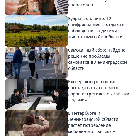
операторов
Зубры в онлайне: Т2
оцифровал места отдыха и
наблюдения за дикими
животными в Ленобласти
Самокатный сбор: найдено
решение проблемы
самокатов в Ленинградской
области
Блогер, которого хотят
оштрафовать за ремонт
дорог, встретился с «Новыми
людьми»
В Петербурге и
Ленинградской области
растет потребление
мобильного трафика –