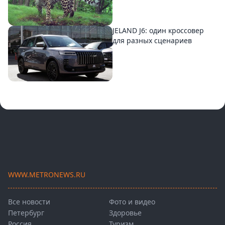
JELAND J6: один кроссовер
для разных сценариев
WWW.METRONEWS.RU
Все новости
Фото и видео
Петербург
Здоровье
Россия
Туризм