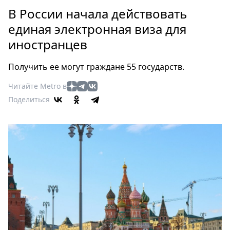
Петербург
В России начала действовать
Россия
единая электронная виза для
Мир
иностранцев
Здоровье
Еда
Получить ее могут граждане 55 государств.
Туризм
Мода
Читайте Metro в
Поделиться
Театр
Кино
Афиша
Книги
Выставки
Пресс-
релизы
О
Metro
Стримы