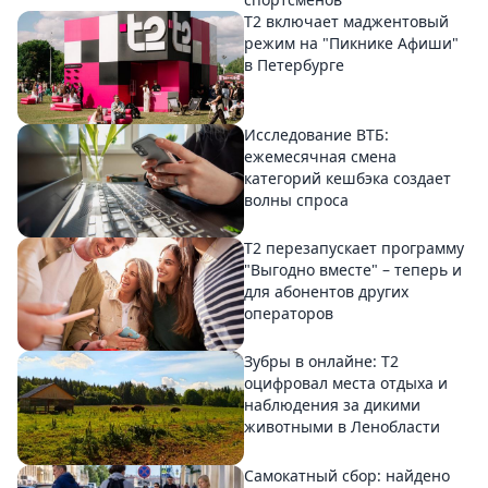
Т2 включает маджентовый
режим на "Пикнике Афиши"
в Петербурге
Исследование ВТБ:
ежемесячная смена
категорий кешбэка создает
волны спроса
Т2 перезапускает программу
"Выгодно вместе" – теперь и
для абонентов других
операторов
Зубры в онлайне: Т2
оцифровал места отдыха и
наблюдения за дикими
животными в Ленобласти
Самокатный сбор: найдено