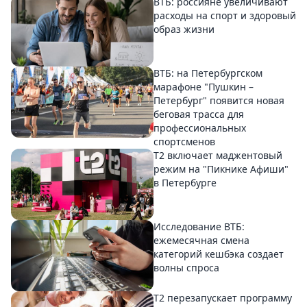
ВТБ: россияне увеличивают
расходы на спорт и здоровый
образ жизни
ВТБ: на Петербургском
марафоне "Пушкин –
Петербург" появится новая
беговая трасса для
профессиональных
спортсменов
Т2 включает маджентовый
режим на "Пикнике Афиши"
в Петербурге
Исследование ВТБ:
ежемесячная смена
категорий кешбэка создает
волны спроса
Т2 перезапускает программу