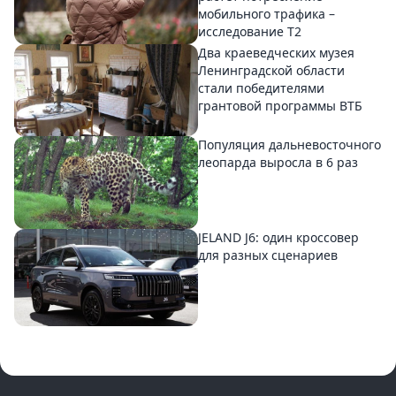
мобильного трафика –
исследование T2
Два краеведческих музея
Ленинградской области
стали победителями
грантовой программы ВТБ
Популяция дальневосточного
леопарда выросла в 6 раз
JELAND J6: один кроссовер
для разных сценариев