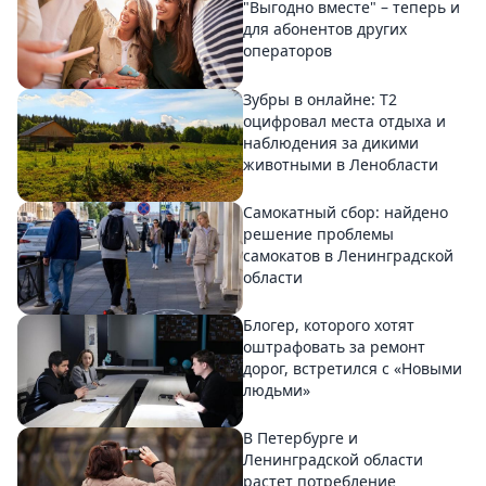
"Выгодно вместе" – теперь и
для абонентов других
операторов
Зубры в онлайне: Т2
оцифровал места отдыха и
наблюдения за дикими
животными в Ленобласти
Самокатный сбор: найдено
решение проблемы
самокатов в Ленинградской
области
Блогер, которого хотят
оштрафовать за ремонт
дорог, встретился с «Новыми
людьми»
В Петербурге и
Ленинградской области
растет потребление