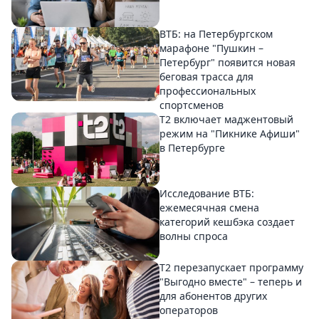
ВТБ: на Петербургском
марафоне "Пушкин –
Петербург" появится новая
беговая трасса для
профессиональных
спортсменов
Т2 включает маджентовый
режим на "Пикнике Афиши"
в Петербурге
Исследование ВТБ:
ежемесячная смена
категорий кешбэка создает
волны спроса
Т2 перезапускает программу
"Выгодно вместе" – теперь и
для абонентов других
операторов