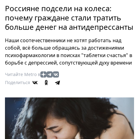
Петербург
Россияне подсели на колеса:
Россия
почему граждане стали тратить
Мир
больше денег на антидепрессанты
Здоровье
Еда
Наши соотечественники не хотят работать над
Туризм
собой, всё больше обращаясь за достижениями
Мода
психофармакологии в поисках "таблетки счастья" в
Театр
борьбе с депрессией, сопутствующей духу времени
Кино
Читайте Metro в
Афиша
Поделиться
Книги
Выставки
Пресс-
релизы
О
Metro
Стримы