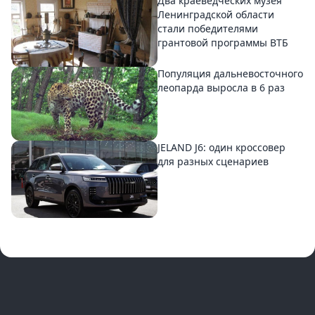
Два краеведческих музея
Ленинградской области
стали победителями
грантовой программы ВТБ
Популяция дальневосточного
леопарда выросла в 6 раз
JELAND J6: один кроссовер
для разных сценариев