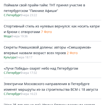
Поймали свой прайм-тайм: ТНТ принял участие в
петербургском "Пикнике Афиши"
С.Петербург
Вчера 23:22
Спортивный стиль из нулевых вернулся: как носить капри
и брюки с отворотами
7 Фото
Мода
Вчера 19:36
Секреты Ромашковой долины: авторы «Смешариков»
впервые назвали возраст всех героев
2 Фото
Культура
Вчера 18:17
«Лучи Победы» озарят небо над Петербургом
С.Петербург
Вчера 17:32
Электрички Московского направления в Петербурге
изменят маршруты из-за строительства ВСМ с 18 августа
С.Петербург
Вчера 16:23
"Уже 25 лет это не ем": Ирина Ортман раскрыла секрет