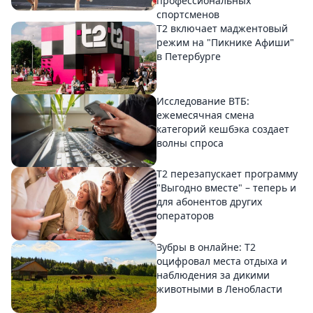
профессиональных
спортсменов
Т2 включает маджентовый
режим на "Пикнике Афиши"
в Петербурге
Исследование ВТБ:
ежемесячная смена
категорий кешбэка создает
волны спроса
Т2 перезапускает программу
"Выгодно вместе" – теперь и
для абонентов других
операторов
Зубры в онлайне: Т2
оцифровал места отдыха и
наблюдения за дикими
животными в Ленобласти