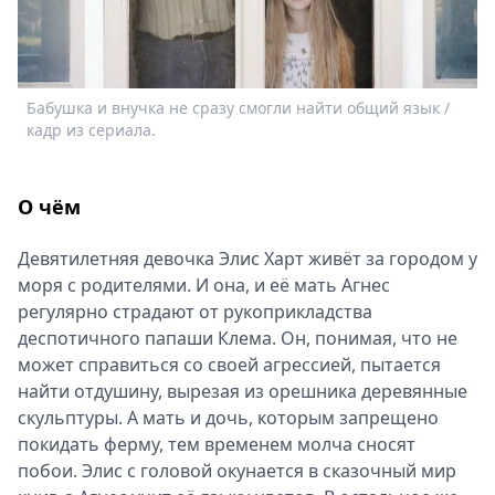
Спецпроекты
Звезды
Выборы
2026
Бабушка и внучка не сразу смогли найти общий язык /
Скачай
кадр из сериала.
Metro
О чём
Девятилетняя девочка Элис Харт живёт за городом у
моря с родителями. И она, и её мать Агнес
регулярно страдают от рукоприкладства
деспотичного папаши Клема. Он, понимая, что не
может справиться со своей агрессией, пытается
найти отдушину, вырезая из орешника деревянные
скульптуры. А мать и дочь, которым запрещено
покидать ферму, тем временем молча сносят
побои. Элис с головой окунается в сказочный мир