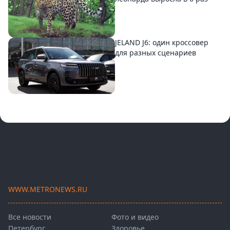
JELAND J6: один кроссовер
для разных сценариев
WWW.METRONEWS.RU
Все новости
Фото и видео
Петербург
Здоровье