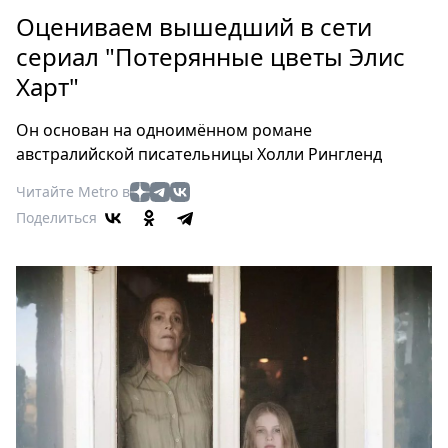
Петербург
Оцениваем вышедший в сети
Россия
сериал "Потерянные цветы Элис
Мир
Харт"
Здоровье
Еда
Он основан на одноимённом романе
Туризм
австралийской писательницы Холли Рингленд
Мода
Читайте Metro в
Театр
Поделиться
Кино
Афиша
Книги
Выставки
Пресс-
релизы
О
Metro
Стримы