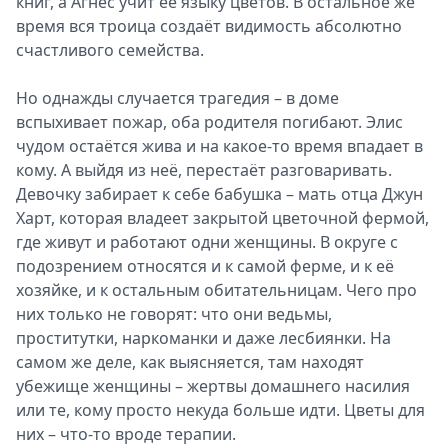
книг, а Агнес учит её языку цветов. В остальное же
время вся троица создаёт видимость абсолютно
счастливого семейства.
Но однажды случается трагедия – в доме
вспыхивает пожар, оба родителя погибают. Элис
чудом остаётся жива и на какое-то время впадает в
кому. А выйдя из неё, перестаёт разговаривать.
Девочку забирает к себе бабушка – мать отца Джун
Харт, которая владеет закрытой цветочной фермой,
где живут и работают одни женщины. В округе с
подозрением относятся и к самой ферме, и к её
хозяйке, и к остальным обитательницам. Чего про
них только не говорят: что они ведьмы,
проститутки, наркоманки и даже лесбиянки. На
самом же деле, как выясняется, там находят
убежище женщины – жертвы домашнего насилия
или те, кому просто некуда больше идти. Цветы для
них – что-то вроде терапии.