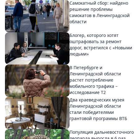
Самокатный сбор: найдено
решение проблемы
самокатов в Ленинградской
области
Блогер, которого хотят
оштрафовать за ремонт
дорог, встретился с «Новыми
людьми»
В Петербурге и
Ленинградской области
растет потребление
мобильного трафика –
исследование T2
Два краеведческих музея
Ленинградской области
стали победителями
грантовой программы ВТБ
Популяция дальневосточного
леопарда выросла в 6 раз