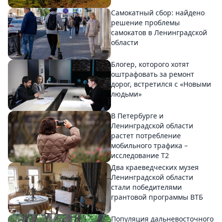
Самокатный сбор: найдено
решение проблемы
самокатов в Ленинградской
области
Блогер, которого хотят
оштрафовать за ремонт
дорог, встретился с «Новыми
людьми»
В Петербурге и
Ленинградской области
растет потребление
мобильного трафика –
исследование T2
Два краеведческих музея
Ленинградской области
стали победителями
грантовой программы ВТБ
Популяция дальневосточного