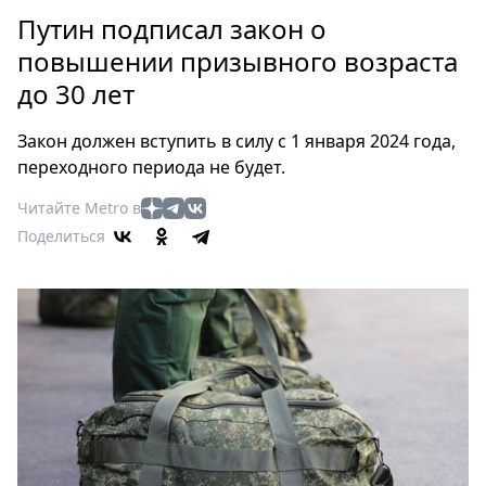
Петербург
Путин подписал закон о
Россия
повышении призывного возраста
Мир
до 30 лет
Здоровье
Еда
Закон должен вступить в силу с 1 января 2024 года,
Туризм
переходного периода не будет.
Мода
Читайте Metro в
Театр
Поделиться
Кино
Афиша
Книги
Выставки
Пресс-
релизы
О
Metro
Стримы