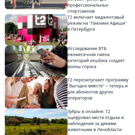
профессиональных
спортсменов
Т2 включает маджентовый
режим на "Пикнике Афиши"
в Петербурге
Исследование ВТБ:
ежемесячная смена
категорий кешбэка создает
волны спроса
Т2 перезапускает программу
"Выгодно вместе" – теперь и
для абонентов других
операторов
Зубры в онлайне: Т2
оцифровал места отдыха и
наблюдения за дикими
животными в Ленобласти