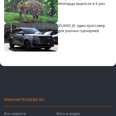
леопарда выросла в 6 раз
JELAND J6: один кроссовер
для разных сценариев
WWW.METRONEWS.RU
Все новости
Фото и видео