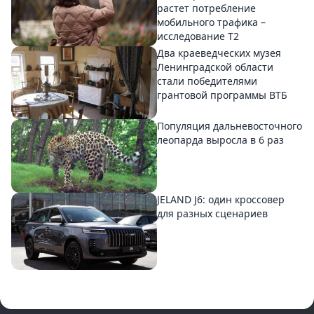
растет потребление
мобильного трафика –
исследование T2
Два краеведческих музея
Ленинградской области
стали победителями
грантовой программы ВТБ
Популяция дальневосточного
леопарда выросла в 6 раз
JELAND J6: один кроссовер
для разных сценариев