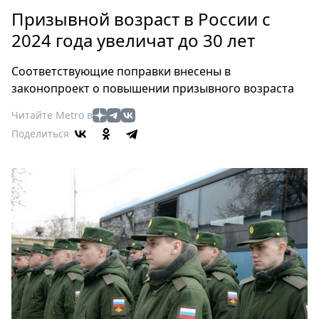
Петербург
Призывной возраст в России с
Россия
2024 года увеличат до 30 лет
Мир
Здоровье
Соответствующие поправки внесены в
Еда
законопроект о повышении призывного возраста
Туризм
Читайте Metro в
Мода
Поделиться
Театр
Кино
Афиша
Книги
Выставки
Пресс-
релизы
О
Metro
Стримы