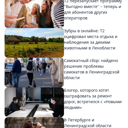
Т2 перезапускает программу
"Выгодно вместе" – теперь и
для абонентов других
операторов
Зубры в онлайне: Т2
оцифровал места отдыха и
наблюдения за дикими
животными в Ленобласти
Самокатный сбор: найдено
решение проблемы
самокатов в Ленинградской
области
Блогер, которого хотят
оштрафовать за ремонт
дорог, встретился с «Новыми
людьми»
В Петербурге и
Ленинградской области