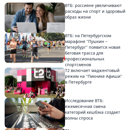
ВТБ: россияне увеличивают
расходы на спорт и здоровый
образ жизни
ВТБ: на Петербургском
марафоне "Пушкин –
Петербург" появится новая
беговая трасса для
профессиональных
спортсменов
Т2 включает маджентовый
режим на "Пикнике Афиши"
в Петербурге
Исследование ВТБ:
ежемесячная смена
категорий кешбэка создает
волны спроса