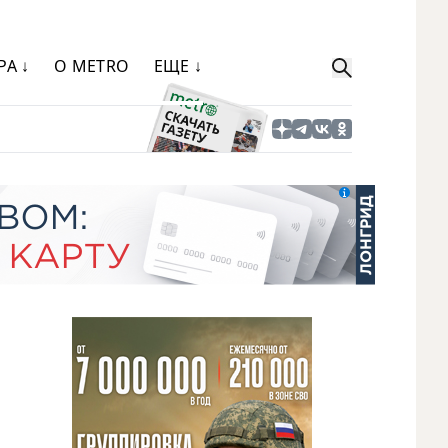
РА ↓
О METRO
ЕЩЕ ↓