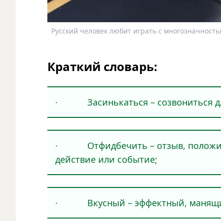
Русский человек любит играть с многозначность
Краткий словарь:
· Засинькаться – созвониться дл
· Отфидбечить – отзыв, положител
действие или событие;
· Вкусный – эффектный, манящий 