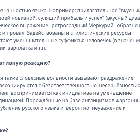
гозначностью языка. Например: прилагательное "вкусны
оей новизной, сулящий прибыль и успех" (вкусный диза
огическое выражение "ретроградный Меркурий" образно 
 и провал. Задействованы и стилистические ресурсы
отают уменьшительные суффиксы: человечек (в значени
к, зарплатка и т.п.
гативную реакцию?
ния такие словесные вольности вызывают раздражение,
ассоциируются с безответственностью, несерьёзностью
енг воспринимается как инициатива на уменьшение
динацией. Порождённые на базе англицизмов жаргонн
убление русского языка и, вероятно, неуважение к
ке?