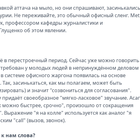
авкой аттача на мыло, но они спрашивают, засинькались
курии. Не переживайте, это обычный офисный сленг. Met
ук, профессором кафедры журналистики и
лущенко об этом явлении.
ё в перестроечный период. Сейчас уже можно говорить
стребован у молодых людей в непринуждённом деловом
в системе офисного жаргона появилась на основе
Так, засинькаться, как мы полагаем, может быть
изировать) и значит "созвониться для согласования".
придаёт своеобразное "мягко-ласковое" звучание. Асап
к можно быстрее, срочно", произошло от сокращения
". Выражение "я на колле" используется как аналог "я
ким "call" (вызов, звонок).
 к нам слова?