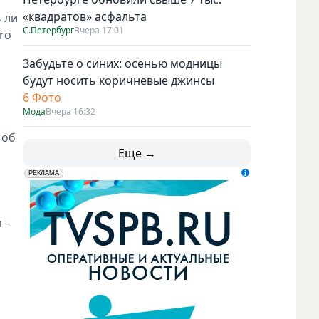
«квадратов» асфальта
 ли
С.Петербург
Вчера 17:01
ro
Забудьте о синих: осенью модницы
будут носить коричневые джинсы
6 Фото
Мода
Вчера 16:32
 об
Еще →
erid: LdtCK5udn
АО "ГАТР", ИНН: 7841320717
РЕКЛАМА
 –