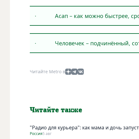
· Асап – как можно быстрее, сро
· Человечек – подчинённый, сот
Читайте Metro в
Читайте также
"Радио для курьера": как мама и дочь запус
Россия
5 авг