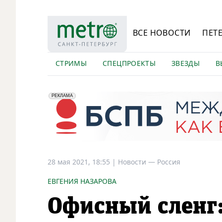
ВСЕ НОВОСТИ
ПЕТ
СТРИМЫ
СПЕЦПРОЕКТЫ
ЗВЕЗДЫ
В
erid: 2VfnxyFybV5
ПАО "Банк "Санкт-Петербург", ИНН: 7831000027
РЕКЛАМА
28 мая 2021, 18:55
|
Новости —
Россия
ЕВГЕНИЯ НАЗАРОВА
Офисный сленг: