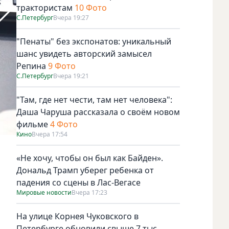
трактористам
10 Фото
С.Петербург
Вчера 19:27
"Пенаты" без экспонатов: уникальный
шанс увидеть авторский замысел
Репина
9 Фото
С.Петербург
Вчера 19:21
"Там, где нет чести, там нет человека":
Даша Чаруша рассказала о своём новом
фильме
4 Фото
Кино
Вчера 17:54
Русский человек любит играть с многозначностью языка. 
«Не хочу, чтобы он был как Байден».
Дональд Трамп уберег ребенка от
падения со сцены в Лас-Вегасе
Мировые новости
Вчера 17:23
На улице Корнея Чуковского в
Петербурге обновили свыше 7 тыс.