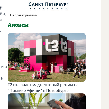
й"
йн,
и
Анонсы
и
 и в
ые
Т2 включает маджентовый режим на
"Пикнике Афиши" в Петербурге