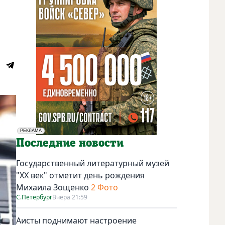
РЕКЛАМА
Социальная реклама
Последние новости
Государственный литературный музей
"ХХ век" отметит день рождения
Михаила Зощенко
2 Фото
С.Петербург
Вчера 21:59
Аисты поднимают настроение