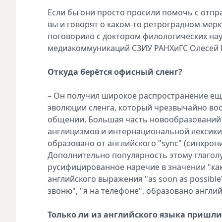
Если бы они просто просили помочь с отпр
вы и говорят о каком-то ретроградном мер
поговорило с доктором филологических на
медиакоммуникаций СЗИУ РАНХиГС Олесей Г
Откуда берётся офисный сленг?
– Он получил широкое распространение ещ
эволюции сленга, который чрезвычайно во
общении. Большая часть новообразований 
англицизмов и интернациональной лексики. 
образовано от английского "sync" (синхрон
Дополнительно популярность этому глаголу 
русифицированное наречие в значении "ка
английского выражения "as soon as possible
звоню", "я на телефоне", образовано английс
Только ли из английского языка пришли