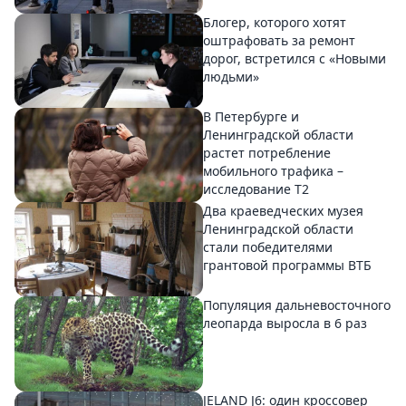
Блогер, которого хотят
оштрафовать за ремонт
дорог, встретился с «Новыми
людьми»
В Петербурге и
Ленинградской области
растет потребление
мобильного трафика –
исследование T2
Два краеведческих музея
Ленинградской области
стали победителями
грантовой программы ВТБ
Популяция дальневосточного
леопарда выросла в 6 раз
JELAND J6: один кроссовер