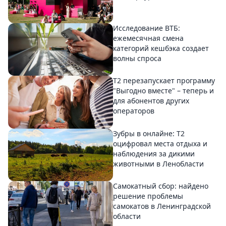
Исследование ВТБ:
ежемесячная смена
категорий кешбэка создает
волны спроса
Т2 перезапускает программу
"Выгодно вместе" – теперь и
для абонентов других
операторов
Зубры в онлайне: Т2
оцифровал места отдыха и
наблюдения за дикими
животными в Ленобласти
Самокатный сбор: найдено
решение проблемы
самокатов в Ленинградской
области