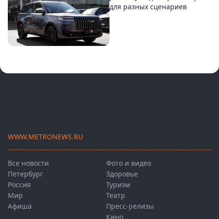
для разных сценариев
WWW.METRONEWS.RU
Все новости
Фото и видео
Петербург
Здоровье
Россия
Туризм
Мир
Театр
Афиша
Пресс-релизы
Кино