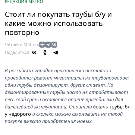
Петербург
РЕДАКЦИЯ METRO
Россия
Стоит ли покупать трубы б/у и
Мир
какие можно использовать
Здоровье
повторно
Еда
Туризм
Читайте Metro в
Мода
Поделиться
Театр
Кино
В российских городах практически постоянно
Афиша
проводится ремонт магистральных трубопроводов:
Книги
одни трубы демонтируют, другие ставят. Но
демонтированные трубы часто не отрабатывают
Выставки
весь свой срок и остаются вполне пригодными для
Пресс-
дальнейшей эксплуатации. Стоит ли брать
трубы б/
релизы
у недорого
и сколько можно сэкономить на такой
О
покупке вместо приобретения новых.
Metro
Стримы