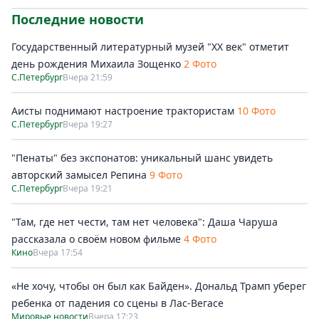
Последние новости
Государственный литературный музей "ХХ век" отметит
день рождения Михаила Зощенко
2 Фото
С.Петербург
Вчера 21:59
Аисты поднимают настроение трактористам
10 Фото
С.Петербург
Вчера 19:27
"Пенаты" без экспонатов: уникальный шанс увидеть
авторский замысел Репина
9 Фото
С.Петербург
Вчера 19:21
"Там, где нет чести, там нет человека": Даша Чаруша
рассказала о своём новом фильме
4 Фото
Кино
Вчера 17:54
«Не хочу, чтобы он был как Байден». Дональд Трамп уберег
ребенка от падения со сцены в Лас-Вегасе
Мировые новости
Вчера 17:23