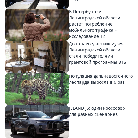
В Петербурге и
Ленинградской области
растет потребление
мобильного трафика –
исследование T2
Два краеведческих музея
Ленинградской области
стали победителями
грантовой программы ВТБ
Популяция дальневосточного
леопарда выросла в 6 раз
JELAND J6: один кроссовер
для разных сценариев