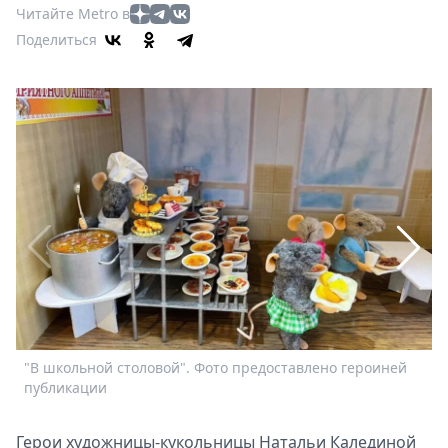
Афиша
Читайте Metro в
Книги
Поделиться
Выставки
Пресс-
релизы
О
Metro
Стримы
Спецпроекты
Звезды
Выборы
2026
Скачай
Metro
"В школьной столовой". Фото предоставлено героиней
А
публикации
Герои художницы-кукольницы Натальи Калединой