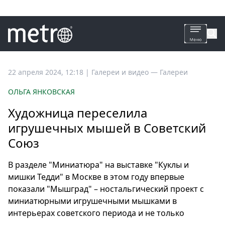
Все
22 апреля 2024, 12:18
|
Галереи и видео —
Галереи
новости
ОЛЬГА ЯНКОВСКАЯ
Петербург
Художница переселила
Россия
игрушечных мышей в Советский
Мир
Союз
Здоровье
Еда
В разделе "Миниатюра" на выставке "Куклы и
Туризм
мишки Тедди" в Москве в этом году впервые
Мода
показали "Мышград" – ностальгический проект с
Театр
миниатюрными игрушечными мышками в
Кино
интерьерах советского периода и не только