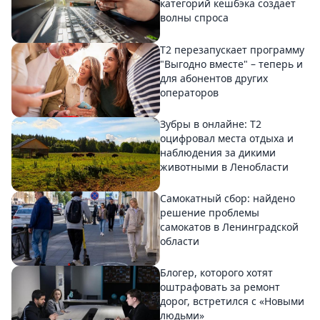
категорий кешбэка создает
волны спроса
Т2 перезапускает программу
"Выгодно вместе" – теперь и
для абонентов других
операторов
Зубры в онлайне: Т2
оцифровал места отдыха и
наблюдения за дикими
животными в Ленобласти
Самокатный сбор: найдено
решение проблемы
самокатов в Ленинградской
области
Блогер, которого хотят
оштрафовать за ремонт
дорог, встретился с «Новыми
людьми»