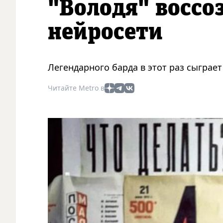
"Володя" воссо
нейросети
Легендарного барда в этот раз сыграе
Читайте Metro в