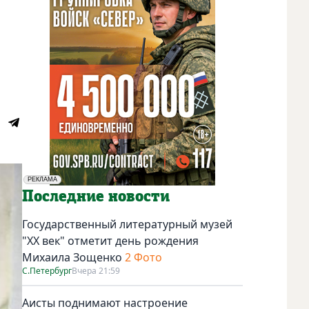
РЕКЛАМА
Социальная реклама
Последние новости
Государственный литературный музей
"ХХ век" отметит день рождения
Михаила Зощенко
2 Фото
С.Петербург
Вчера 21:59
Аисты поднимают настроение