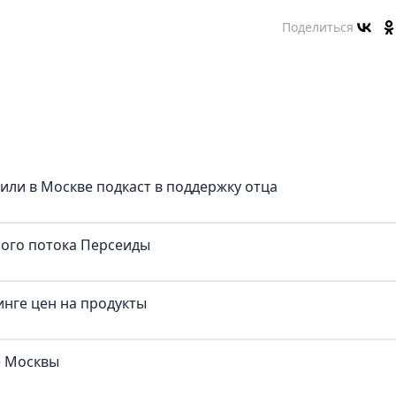
Поделиться
тили в Москве подкаст в поддержку отца
ного потока Персеиды
нге цен на продукты
е Москвы