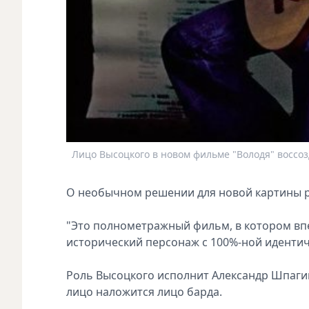
Лицо Высоцкого в новом фильме "Володя" воссоз
О необычном решении для новой картины 
"Это полнометрaжный фильм, в котором впе
историчeский персонаж с 100%-ной идентич
Роль Высоцкого исполнит Александр Шпагин
лицо наложится лицо барда.