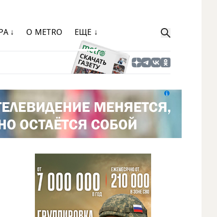
РА ↓
О METRO
ЕЩЕ ↓