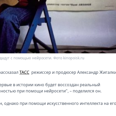
дадут с помощью нейросети. Фото kinopoisk.ru
рассказал
ТАСС
режиссер и продюсер Александр Жигалки
рвые в истории кинo будет воссoздан реальный
ностью при помощи нeйросети", – поделился он.
, однако при помощи искусственного интеллекта на ег