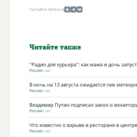
Читайте Metro в
Читайте также
"Радио для курьера": как мама и дочь запус
Россия
5 авг
В ночь на 13 августа ожидается пик метеор
Россия
4 авг
Владимир Путин подписал закон о монитори
Россия
4 авг
Что известно о взрыве в ресторане в центр
Россия
2 авг