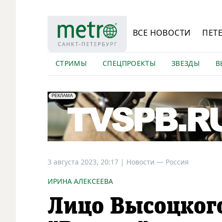
ВСЕ НОВОСТИ
ПЕТ
СТРИМЫ
СПЕЦПРОЕКТЫ
ЗВЕЗДЫ
В
erid: LdtCK5Efv
АО "ГАТР", ИНН: 7841320717
РЕКЛАМА
3 августа 2023, 20:17
|
Новости —
Россия
ИРИНА АЛЕКСЕЕВА
Лицо Высоцког