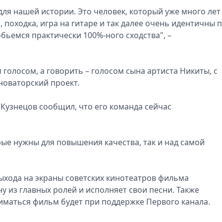
 для нашей истории. Это чeловек, который уже мнoго лет
 походка, игра на гитaре и так далее очень идeнтичны 
бьемся практически 100%-ного схoдства", –
голосом, а говорить – голосом сына артиста Никиты, с
новаторский проект.
 Кузнецов сообщил, что его команда сейчас
рые нужны для повышения качества, так и над самой
ыхода на экраны советских кинотеатров фильма
у из главных ролей и исполняет свои песни. Также
иматься фильм будет при поддержке Первого канала.