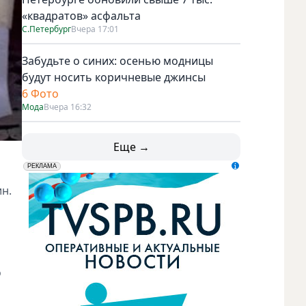
«квадратов» асфальта
С.Петербург
Вчера 17:01
Забудьте о синих: осенью модницы
будут носить коричневые джинсы
6 Фото
Мода
Вчера 16:32
Еще →
erid: LdtCK5udn
АО "ГАТР", ИНН: 7841320717
РЕКЛАМА
н.
о