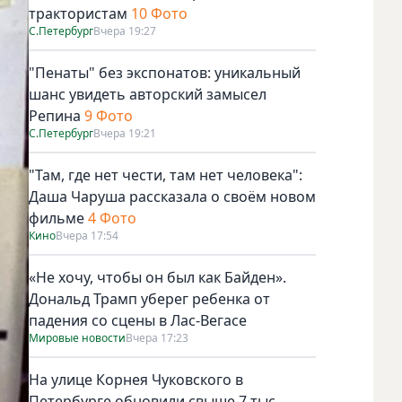
трактористам
10 Фото
С.Петербург
Вчера 19:27
"Пенаты" без экспонатов: уникальный
шанс увидеть авторский замысел
Репина
9 Фото
С.Петербург
Вчера 19:21
"Там, где нет чести, там нет человека":
Даша Чаруша рассказала о своём новом
фильме
4 Фото
Кино
Вчера 17:54
«Не хочу, чтобы он был как Байден».
Дональд Трамп уберег ребенка от
падения со сцены в Лас-Вегасе
Мировые новости
Вчера 17:23
На улице Корнея Чуковского в
Петербурге обновили свыше 7 тыс.