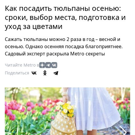
Петербург
Как посадить тюльпаны осенью:
Россия
сроки, выбор места, подготовка и
Мир
уход за цветами
Здоровье
Еда
Сажать тюльпаны можно 2 раза в год – весной и
Туризм
осенью. Однако осенняя посадка благоприятнее.
Мода
Садовый эксперт раскрыла Metro секреты
Театр
Читайте Metro в
Кино
Поделиться
Афиша
Книги
Выставки
Пресс-
релизы
О
Metro
Стримы