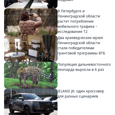
В Петербурге и
Ленинградской области
растет потребление
мобильного трафика –
исследование T2
Два краеведческих музея
Ленинградской области
стали победителями
грантовой программы ВТБ
Популяция дальневосточного
леопарда выросла в 6 раз
JELAND J6: один кроссовер
для разных сценариев