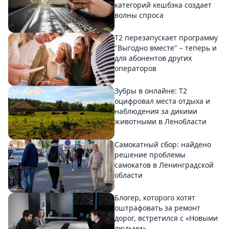
категорий кешбэка создает
волны спроса
Т2 перезапускает программу
"Выгодно вместе" – теперь и
для абонентов других
операторов
Зубры в онлайне: Т2
оцифровал места отдыха и
наблюдения за дикими
животными в Ленобласти
Самокатный сбор: найдено
решение проблемы
самокатов в Ленинградской
области
Блогер, которого хотят
оштрафовать за ремонт
дорог, встретился с «Новыми
людьми»