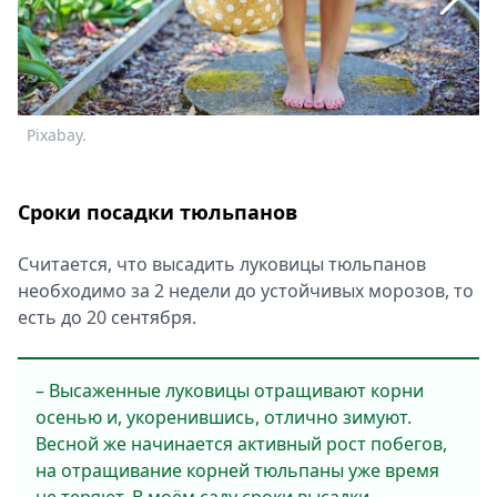
Спецпроекты
Звезды
Выборы
2026
Скачай
Pixabay.
P
Metro
Сроки посадки тюльпанов
Считается, что высадить луковицы тюльпанов
необходимо за 2 недели до устойчивых морозов, то
есть до 20 сентября.
– Высаженные луковицы отращивают корни
осенью и, укоренившись, отлично зимуют.
Весной же начинается активный рост побегов,
на отращивание корней тюльпаны уже время