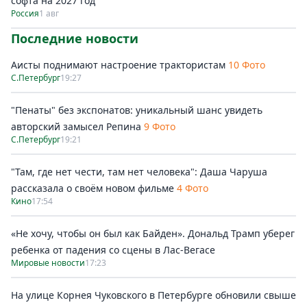
софта на 2027 год
Россия
1 авг
Последние новости
Аисты поднимают настроение трактористам
10 Фото
С.Петербург
19:27
"Пенаты" без экспонатов: уникальный шанс увидеть
авторский замысел Репина
9 Фото
С.Петербург
19:21
"Там, где нет чести, там нет человека": Даша Чаруша
рассказала о своём новом фильме
4 Фото
Кино
17:54
«Не хочу, чтобы он был как Байден». Дональд Трамп уберег
ребенка от падения со сцены в Лас-Вегасе
Мировые новости
17:23
На улице Корнея Чуковского в Петербурге обновили свыше