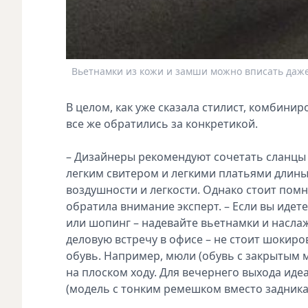
Вьетнамки из кожи и замши можно вписать даже
В целом, как уже сказала стилист, комбини
все же обратились за конкретикой.
– Дизайнеры рекомендуют сочетать сланцы 
легким свитером и легкими платьями длины 
воздушности и легкости. Однако стоит помн
обратила внимание эксперт. – Если вы идете
или шопинг – надевайте вьетнамки и насла
деловую встречу в офисе – не стоит шокиро
обувь. Например, мюли (обувь с закрытым 
на плоском ходу. Для вечернего выхода иде
(модель с тонким ремешком вместо задника)