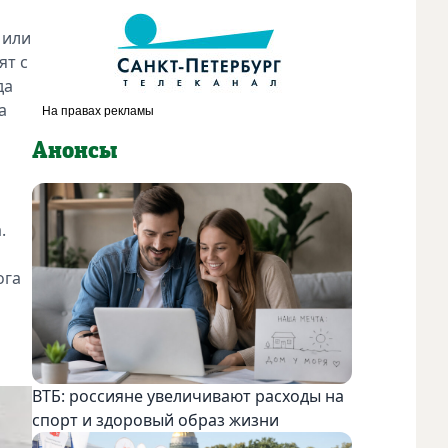
 или
ят с
да
а
Анонсы
.
ога
ВТБ: россияне увеличивают расходы на
спорт и здоровый образ жизни