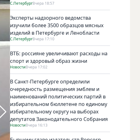
С.Петербург
Вчера 18:57
Эксперты надзорного ведомства
изучили более 3500 образцов мясных
изделий в Петербурге и Ленобласти
С.Петербург
Вчера 17:10
ВТБ: россияне увеличивают расходы на
спорт и здоровый образ жизни
Новости
Вчера 17:02
В Санкт-Петербурге определили
очередность размещения эмблем и
наименований политических партий в
избирательном бюллетене по единому
избирательному округу на выборах
депутатов Законодательного Собрания
Новости
Вчера 16:13
Бывшему главе издательств Popcorn