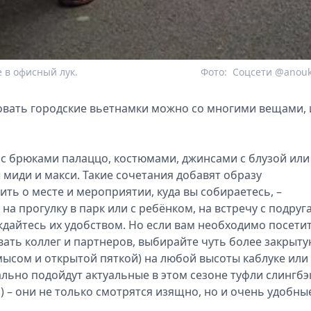
 в офисный лук.
Фото:
Соцсети @anouk
ровать городские вьетнамки можно со многими вещами, 
с брюками палаццо, костюмами, джинсами с блузой или
миди и макси. Такие сочетания добавят образу
ить о месте и мероприятии, куда вы собираетесь, –
 на прогулку в парк или с ребёнком, на встречу с подруг
ждайтесь их удобством. Но если вам необходимо посети
вать коллег и партнеров, выбирайте чуть более закрыт
мысом и открытой пяткой) на любой высоты каблуке или
ально подойдут актуальные в этом сезоне туфли слингбэ
 – они не только смотрятся изящно, но и очень удобны