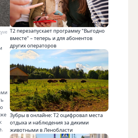
Т2 перезапускает программу "Выгодно
yve
вместе" – теперь и для абонентов
других операторов
и
ами
ть
ую
 же
Зубры в онлайне: Т2 оцифровал места
к
отдыха и наблюдения за дикими
е.
животными в Ленобласти