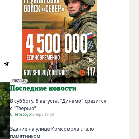
РЕКЛАМА
Социальная реклама
Последние новости
В субботу, 8 августа, "Динамо" сразится
с "Тверью"
С.Петербург
Вчера 19:03
Здание на улице Комсомола стало
памятником