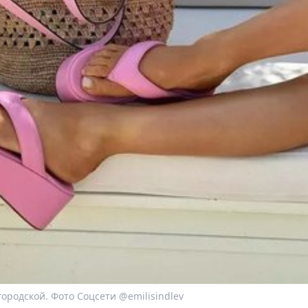
ородской. Фото Соцсети @emilisindlev