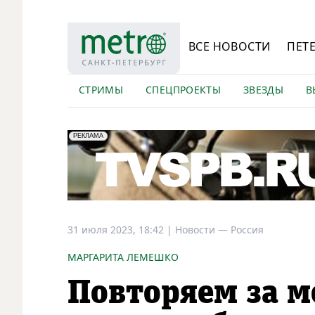
ВСЕ НОВОСТИ
ПЕТ
СТРИМЫ
СПЕЦПРОЕКТЫ
ЗВЕЗДЫ
В
erid: LdtCK5Efv
АО "ГАТР", ИНН: 7841320717
РЕКЛАМА
31 июля 2023, 18:42
|
Новости —
Россия
МАРГАРИТА ЛЕМЕШКО
Повторяем за 