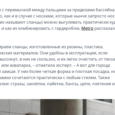
ы с перемычкой между пальцами за пределами бассейна
 как и в случае с носками, которые нынче запросто нос
 их называют сланцы) можно выгуливать практически ку
ь и как их комбинировать с гардеробом,
Metro
рассказал
ираем сланцы, изготовленные из резины, пластика,
еских материалов. Они удобны в эксплуатации, если
сохнут, в них не скользко, и их легко очистить от песка
или аквапарка, – отметила эксперт. – А вот для города
 замши. У них более четкая форма и плотная посадка, н
намки сочетаются практически с любым стилем. Также
ки: стразы, заклёпки, пайетки, банты, цепи, плетения и