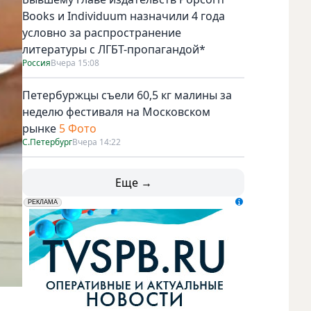
Books и Individuum назначили 4 года
условно за распространение
литературы с ЛГБТ-пропагандой*
Россия
Вчера 15:08
Петербуржцы съели 60,5 кг малины за
неделю фестиваля на Московском
рынке
5 Фото
С.Петербург
Вчера 14:22
Еще →
erid: LdtCK5udn
АО "ГАТР", ИНН: 7841320717
РЕКЛАМА
Вьетнамки из кожи и замши можно вписать даже в офисн