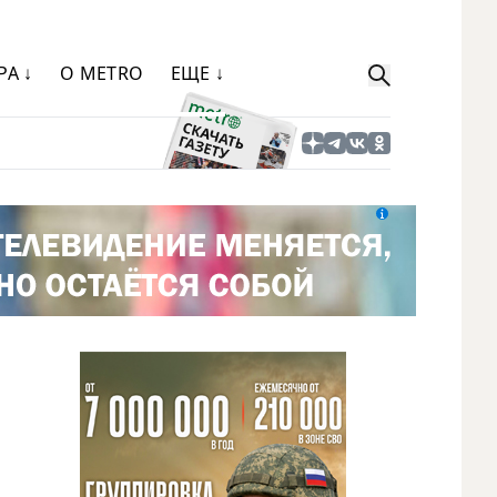
РА ↓
О METRO
ЕЩЕ ↓