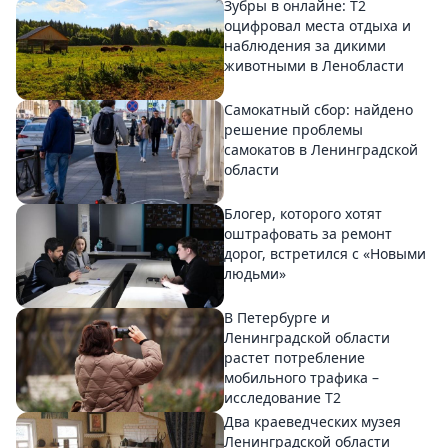
Зубры в онлайне: Т2
оцифровал места отдыха и
наблюдения за дикими
животными в Ленобласти
Самокатный сбор: найдено
решение проблемы
самокатов в Ленинградской
области
Блогер, которого хотят
оштрафовать за ремонт
дорог, встретился с «Новыми
людьми»
В Петербурге и
Ленинградской области
растет потребление
мобильного трафика –
исследование T2
Два краеведческих музея
Ленинградской области