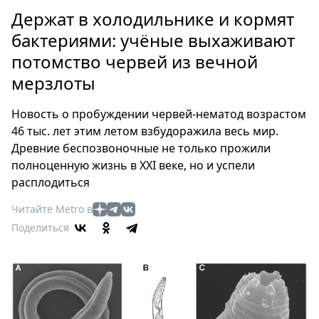
Петербург
Держат в холодильнике и кормят
Россия
бактериями: учёные выхаживают
Мир
потомство червей из вечной
Здоровье
мерзлоты
Еда
Туризм
Новость о пробуждении червей-нематод возрастом
Мода
46 тыс. лет этим летом взбудоражила весь мир.
Театр
Древние беспозвоночные не только прожили
Кино
полноценную жизнь в XXI веке, но и успели
Афиша
расплодиться
Книги
Читайте Metro в
Выставки
Поделиться
Пресс-
релизы
О
Metro
Стримы