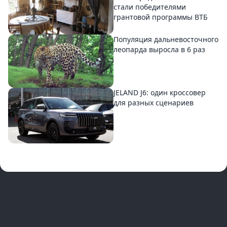
стали победителями
грантовой программы ВТБ
Популяция дальневосточного
леопарда выросла в 6 раз
JELAND J6: один кроссовер
для разных сценариев