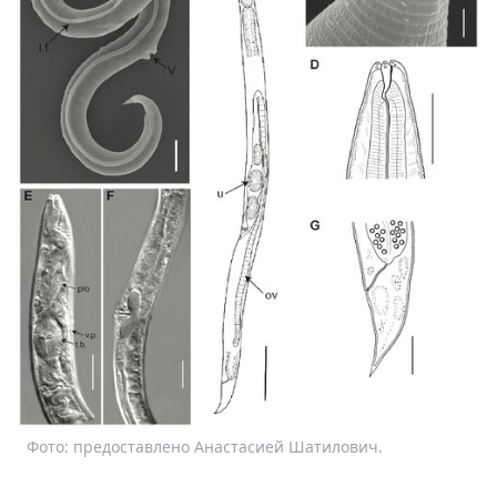
Спецпроекты
Звезды
Выборы
2026
Скачай
Metro
Фото: предоставлено Анастасией Шатилович.