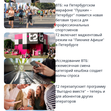
ВТБ: на Петербургском
марафоне "Пушкин –
Петербург" появится новая
беговая трасса для
профессиональных
спортсменов
Т2 включает маджентовый
режим на "Пикнике Афиши"
в Петербурге
Исследование ВТБ:
ежемесячная смена
категорий кешбэка создает
волны спроса
Т2 перезапускает программу
"Выгодно вместе" – теперь и
для абонентов других
операторов