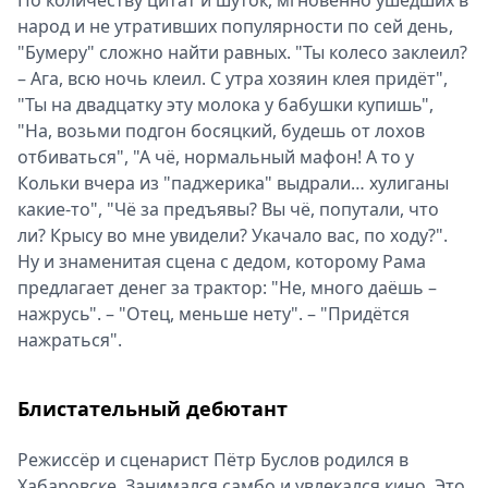
По количеству цитат и шуток, мгновенно ушедших в
народ и не утративших популярности по сей день,
"Бумеру" сложно найти равных. "Ты колесо заклеил?
– Ага, всю ночь клеил. С утра хозяин клея придёт",
"Ты на двадцатку эту молока у бабушки купишь",
"На, возьми подгон босяцкий, будешь от лохов
отбиваться", "А чё, нормальный мафон! А то у
Кольки вчера из "паджерика" выдрали… хулиганы
какие-то", "Чё за предъявы? Вы чё, попутали, что
ли? Крысу во мне увидели? Укачало вас, по ходу?".
Ну и знаменитая сцена с дедом, которому Рама
предлагает денег за трактор: "Не, много даёшь –
нажрусь". – "Отец, меньше нету". – "Придётся
нажраться".
Блистательный дебютант
Режиссёр и сценарист Пётр Буслов родился в
Хабаровске. Занимался самбо и увлекался кино. Это