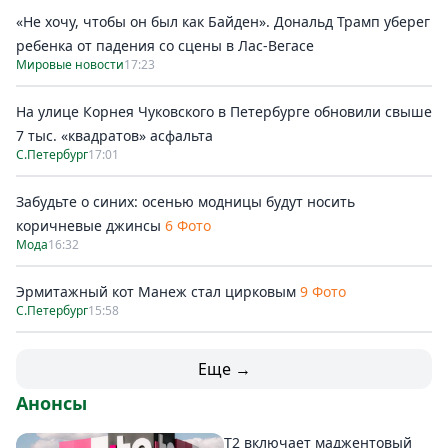
«Не хочу, чтобы он был как Байден». Дональд Трамп уберег
ребенка от падения со сцены в Лас-Вегасе
Мировые новости
17:23
На улице Корнея Чуковского в Петербурге обновили свыше
7 тыс. «квадратов» асфальта
С.Петербург
17:01
Забудьте о синих: осенью модницы будут носить
коричневые джинсы
6 Фото
Мода
16:32
Эрмитажный кот Манеж стал цирковым
9 Фото
С.Петербург
15:58
Еще →
Анонсы
Т2 включает маджентовый