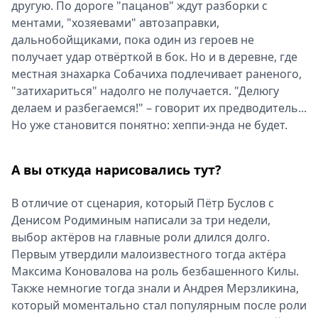
другую. По дороге "пацанов" ждут разборки с
ментами, "хозяевами" автозаправки,
дальнобойщиками, пока один из героев не
получает удар отвёрткой в бок. Но и в деревне, где
местная знахарка Собачиха подлечивает раненого,
"затихариться" надолго не получается. "Делюгу
делаем и разбегаемся!" – говорит их предводитель...
Но уже становится понятно: хеппи-энда не будет.
А вы откуда нарисовались тут?
В отличие от сценария, который Пётр Буслов с
Денисом Родиминым написали за три недели,
выбор актёров на главные роли длился долго.
Первым утвердили малоизвестного тогда актёра
Максима Коновалова на роль безбашенного Килы.
Также немногие тогда знали и Андрея Мерзликина,
который моментально стал популярным после роли