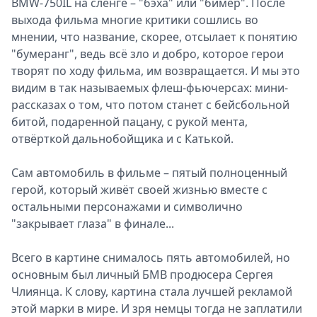
BMW-750IL на сленге – "бэха" или "бимер". После
выхода фильма многие критики сошлись во
мнении, что название, скорее, отсылает к понятию
"бумеранг", ведь всё зло и добро, которое герои
творят по ходу фильма, им возвращается. И мы это
видим в так называемых флеш-фьючерсах: мини-
рассказах о том, что потом станет с бейсбольной
битой, подаренной пацану, с рукой мента,
отвёрткой дальнобойщика и с Катькой.
Сам автомобиль в фильме – пятый полноценный
герой, который живёт своей жизнью вместе с
остальными персонажами и символично
"закрывает глаза" в финале...
Всего в картине снималось пять автомобилей, но
основным был личный БМВ продюсера Сергея
Члиянца. К слову, картина стала лучшей рекламой
этой марки в мире. И зря немцы тогда не заплатили