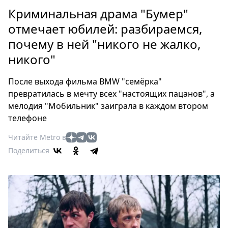
Петербург
Криминальная драма "Бумер"
Россия
отмечает юбилей: разбираемся,
Мир
почему в ней "никого не жалко,
Здоровье
никого"
Еда
Туризм
После выхода фильма BMW "семёрка"
Мода
превратилась в мечту всех "настоящих пацанов", а
Театр
мелодия "Мобильник" заиграла в каждом втором
Кино
телефоне
Афиша
Читайте Metro в
Книги
Поделиться
Выставки
Пресс-
релизы
О
Metro
Стримы