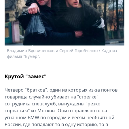
Спецпроекты
Звезды
Выборы
2026
Скачай
Metro
Владимир Вдовиченков и Сергей Горобченко / Кадр из
фильма "Бумер".
Крутой "замес"
Четверо "братков", один из которых из-за понтов
товарища случайно убивает на "стрелке"
сотрудника спецслужб, вынуждены "резко
сорваться" из Москвы. Они отправляются на
угнанном BMW по городам и весям необъятной
России, где попадают то в одну историю, то в