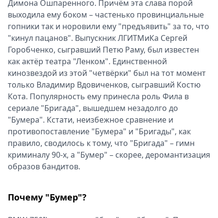
Димона Ошпаренного. Причём эта слава порой
выходила ему боком – частенько провинциальные
гопники так и норовили ему "предъявить" за то, что
"кинул пацанов". Выпускник ЛГИТМиКа Сергей
Горобченко, сыгравший Петю Раму, был известен
как актёр театра "Ленком". Единственной
кинозвездой из этой "четвёрки" был на тот момент
только Владимир Вдовиченков, сыгравший Костю
Кота. Популярность ему принесла роль Фила в
сериале "Бригада", вышедшем незадолго до
"Бумера". Кстати, неизбежное сравнение и
противопоставление "Бумера" и "Бригады", как
правило, сводилось к тому, что "Бригада" – гимн
криминалу 90-х, а "Бумер" – скорее, деромантизация
образов бандитов.
Почему "Бумер"?