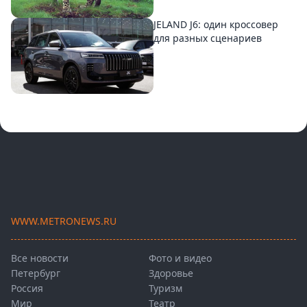
JELAND J6: один кроссовер
для разных сценариев
WWW.METRONEWS.RU
Все новости
Фото и видео
Петербург
Здоровье
Россия
Туризм
Мир
Театр