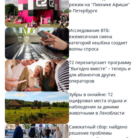
режим на "Пикнике Афиши"
в Петербурге
Исследование ВТБ:
ежемесячная смена
категорий кешбэка создает
волны спроса
Т2 перезапускает программу
"Выгодно вместе" – теперь и
для абонентов других
операторов
Зубры в онлайне: Т2
оцифровал места отдыха и
наблюдения за дикими
животными в Ленобласти
Самокатный сбор: найдено
решение проблемы