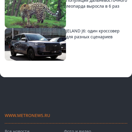
Популяция дальневосточного
леопарда выросла в 6 раз
JELAND J6: один кроссовер
для разных сценариев
WWW.METRONEWS.RU
Все новости
Фото и видео