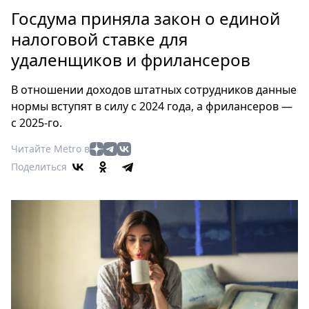
Петербург
Госдума приняла закон о единой
Россия
налоговой ставке для
Мир
удаленщиков и фрилансеров
Здоровье
Еда
В отношении доходов штатных сотрудников данные
Туризм
нормы вступят в силу с 2024 года, а фрилансеров —
Мода
с 2025-го.
Театр
Читайте Metro в
Кино
Поделиться
Афиша
Книги
Выставки
Пресс-
релизы
О
Metro
Стримы