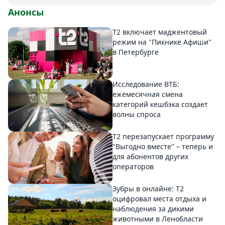
Анонсы
Т2 включает маджентовый
режим на "Пикнике Афиши"
в Петербурге
Исследование ВТБ:
ежемесячная смена
категорий кешбэка создает
волны спроса
Т2 перезапускает программу
"Выгодно вместе" – теперь и
для абонентов других
операторов
Зубры в онлайне: Т2
оцифровал места отдыха и
наблюдения за дикими
животными в Ленобласти