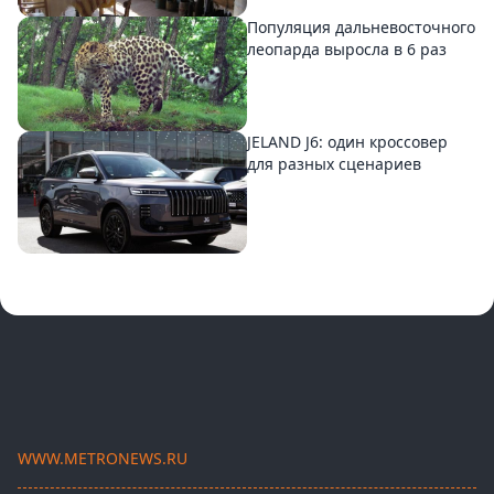
Популяция дальневосточного
леопарда выросла в 6 раз
JELAND J6: один кроссовер
для разных сценариев
WWW.METRONEWS.RU