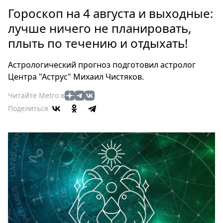
Петербург
Гороскоп на 4 августа и выходные:
Россия
лучше ничего не планировать,
Мир
плыть по течению и отдыхать!
Здоровье
Еда
Астрологический прогноз подготовил астролог
Туризм
Центра "Аструс" Михаил Чистяков.
Мода
Читайте Metro в
Театр
Поделиться
Кино
Афиша
Книги
Выставки
Пресс-
релизы
О
Metro
Стримы