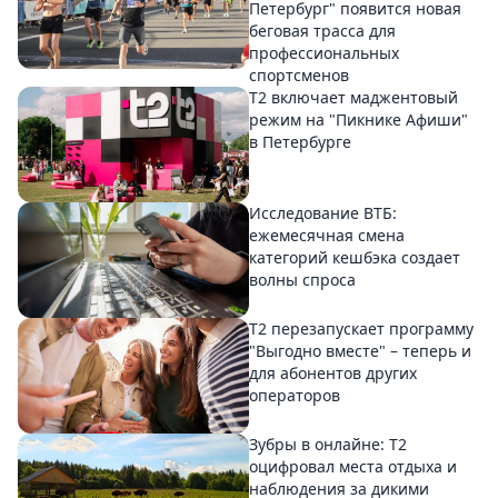
Петербург" появится новая
беговая трасса для
профессиональных
спортсменов
Т2 включает маджентовый
режим на "Пикнике Афиши"
в Петербурге
Исследование ВТБ:
ежемесячная смена
категорий кешбэка создает
волны спроса
Т2 перезапускает программу
"Выгодно вместе" – теперь и
для абонентов других
операторов
Зубры в онлайне: Т2
оцифровал места отдыха и
наблюдения за дикими