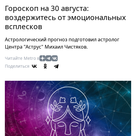
Петербург
Гороскоп на 30 августа:
Россия
воздержитесь от эмоциональных
Мир
всплесков
Здоровье
Еда
Астрологический прогноз подготовил астролог
Туризм
Центра "Аструс" Михаил Чистяков.
Мода
Читайте Metro в
Театр
Поделиться
Кино
Афиша
Книги
Выставки
Пресс-
релизы
О
Metro
Стримы