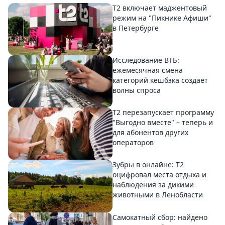
Т2 включает маджентовый
режим на "Пикнике Афиши"
в Петербурге
Исследование ВТБ:
ежемесячная смена
категорий кешбэка создает
волны спроса
Т2 перезапускает программу
"Выгодно вместе" – теперь и
для абонентов других
операторов
Зубры в онлайне: Т2
оцифровал места отдыха и
наблюдения за дикими
животными в Ленобласти
Самокатный сбор: найдено