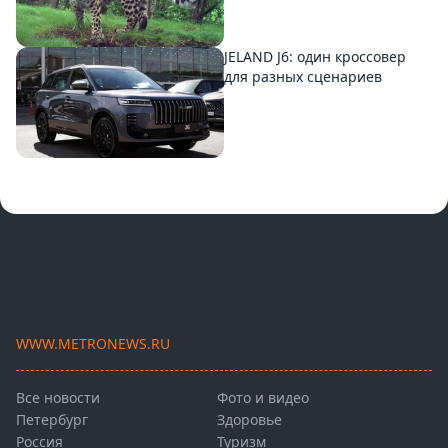
JELAND J6: один кроссовер
для разных сценариев
WWW.METRONEWS.RU
Все новости
Фото и видео
Петербург
Здоровье
Россия
Туризм