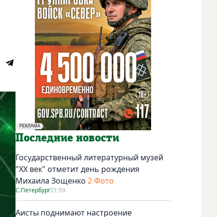
РЕКЛАМА
Социальная реклама
Последние новости
Государственный литературный музей
"ХХ век" отметит день рождения
Михаила Зощенко
2 Фото
С.Петербург
21:59
Аисты поднимают настроение