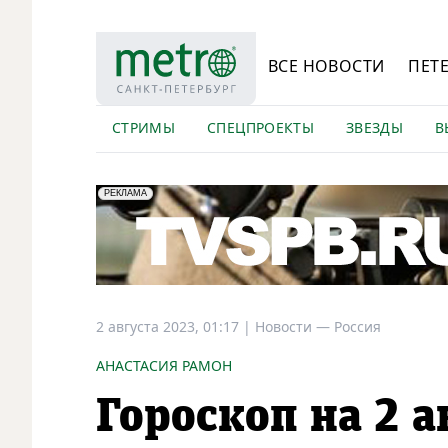
ВСЕ НОВОСТИ
ПЕТ
СТРИМЫ
СПЕЦПРОЕКТЫ
ЗВЕЗДЫ
В
erid: LdtCK5Efv
АО "ГАТР", ИНН: 7841320717
РЕКЛАМА
2 августа 2023, 01:17
|
Новости —
Россия
АНАСТАСИЯ РАМОН
Гороскоп на 2 а