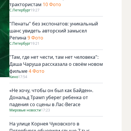
трактористам
10 Фото
С.Петербург
19:27
"Пенаты" без экспонатов: уникальный
шанс увидеть авторский замысел
Репина
9 Фото
С.Петербург
19:21
"Там, где нет чести, там нет человека":
Даша Чаруша рассказала о своём новом
фильме
4 Фото
Кино
17:54
«Не хочу, чтобы он был как Байден».
Дональд Трамп уберег ребенка от
падения со сцены в Лас-Вегасе
Мировые новости
17:23
На улице Корнея Чуковского в
Петербурге обновили свыше 7 тыс.