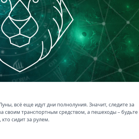
Луны, всё еще идут дни полнолуния. Значит, следите за
за своим транспортным средством, а пешеходы – будьте
 кто сидит за рулем.