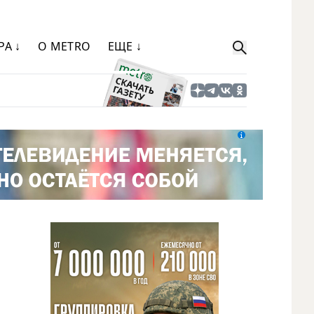
РА ↓
О METRO
ЕЩЕ ↓