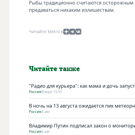
Рыбы традиционно считаются осторожным зн
предаваться никаким излишествам.
Читайте Metro в
Читайте также
"Радио для курьера": как мама и дочь запус
Россия
Вчера 15:55
В ночь на 13 августа ожидается пик метеор
Россия
4 авг
Владимир Путин подписал закон о монитори
Россия
4 авг