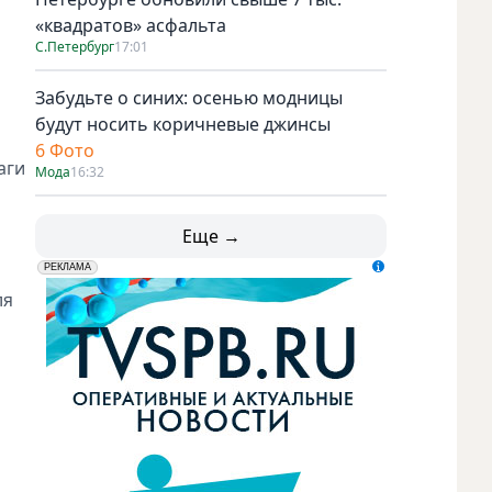
«квадратов» асфальта
С.Петербург
17:01
Забудьте о синих: осенью модницы
будут носить коричневые джинсы
6 Фото
аги
Мода
16:32
Еще →
erid: LdtCK5udn
АО "ГАТР", ИНН: 7841320717
РЕКЛАМА
ля