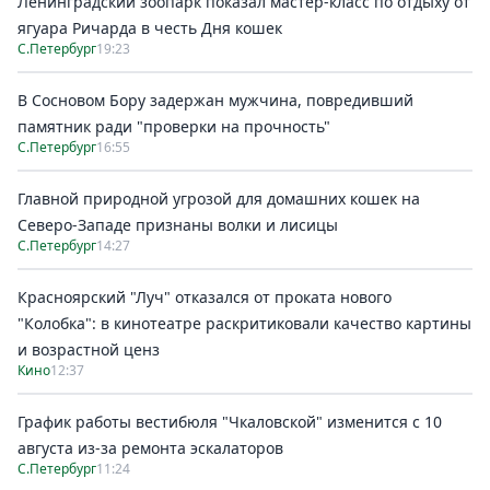
Ленинградский зоопарк показал мастер-класс по отдыху от
ягуара Ричарда в честь Дня кошек
С.Петербург
19:23
В Сосновом Бору задержан мужчина, повредивший
памятник ради "проверки на прочность"
С.Петербург
16:55
Главной природной угрозой для домашних кошек на
Северо-Западе признаны волки и лисицы
С.Петербург
14:27
Красноярский "Луч" отказался от проката нового
"Колобка": в кинотеатре раскритиковали качество картины
и возрастной ценз
Кино
12:37
График работы вестибюля "Чкаловской" изменится с 10
августа из-за ремонта эскалаторов
С.Петербург
11:24