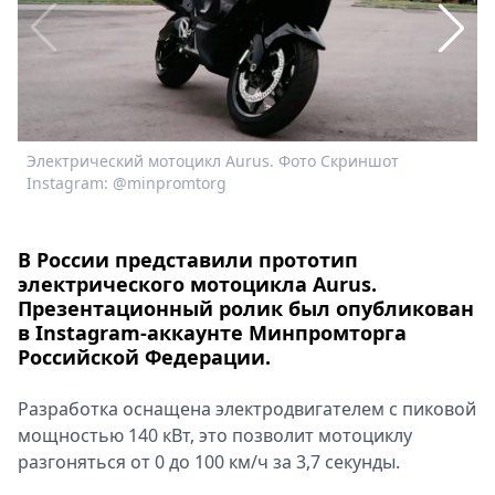
Спецпроекты
Звезды
Выборы
2026
Скачай
Metro
Электрический мотоцикл Aurus. Фото Скриншот
Э
Instagram: @minpromtorg
I
В России представили прототип
электрического мотоцикла Aurus.
Презентационный ролик был опубликован
в Instagram-аккаунте Минпромторга
Российской Федерации.
Разработка оснащена электродвигателем с пиковой
мощностью 140 кВт, это позволит мотоциклу
разгоняться от 0 до 100 км/ч за 3,7 секунды.