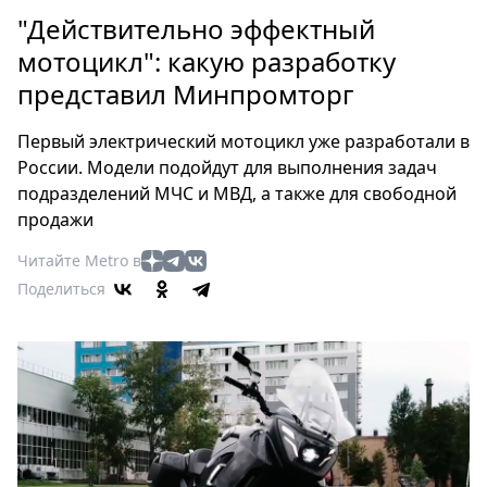
Петербург
"Действительно эффектный
Россия
мотоцикл": какую разработку
Мир
представил Минпромторг
Здоровье
Еда
Первый электрический мотоцикл уже разработали в
Туризм
России. Модели подойдут для выполнения задач
Мода
подразделений МЧС и МВД, а также для свободной
Театр
продажи
Кино
Читайте Metro в
Афиша
Поделиться
Книги
Выставки
Пресс-
релизы
О
Metro
Стримы