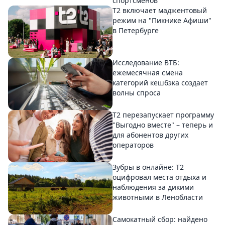
спортсменов
Т2 включает маджентовый
режим на "Пикнике Афиши"
в Петербурге
Исследование ВТБ:
ежемесячная смена
категорий кешбэка создает
волны спроса
Т2 перезапускает программу
"Выгодно вместе" – теперь и
для абонентов других
операторов
Зубры в онлайне: Т2
оцифровал места отдыха и
наблюдения за дикими
животными в Ленобласти
Самокатный сбор: найдено