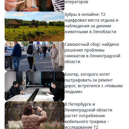
операторов
Зубры в онлайне: Т2
оцифровал места отдыха и
наблюдения за дикими
животными в Ленобласти
Самокатный сбор: найдено
решение проблемы
самокатов в Ленинградской
области
Блогер, которого хотят
оштрафовать за ремонт
дорог, встретился с «Новыми
людьми»
В Петербурге и
Ленинградской области
растет потребление
мобильного трафика –
исследование T2