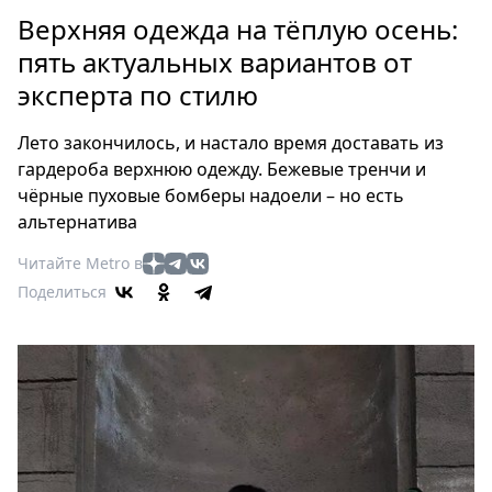
Петербург
Верхняя одежда на тёплую осень:
Россия
пять актуальных вариантов от
Мир
эксперта по стилю
Здоровье
Еда
Лето закончилось, и настало время доставать из
Туризм
гардероба верхнюю одежду. Бежевые тренчи и
Мода
чёрные пуховые бомберы надоели – но есть
Театр
альтернатива
Кино
Читайте Metro в
Афиша
Поделиться
Книги
Выставки
Пресс-
релизы
О
Metro
Стримы