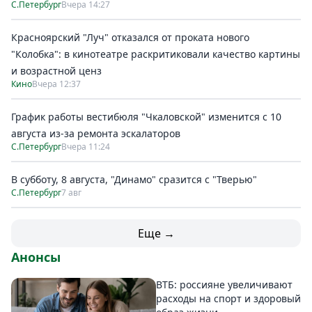
С.Петербург
Вчера 14:27
Красноярский "Луч" отказался от проката нового
"Колобка": в кинотеатре раскритиковали качество картины
и возрастной ценз
Кино
Вчера 12:37
График работы вестибюля "Чкаловской" изменится с 10
августа из-за ремонта эскалаторов
С.Петербург
Вчера 11:24
В субботу, 8 августа, "Динамо" сразится с "Тверью"
С.Петербург
7 авг
Еще →
Анонсы
ВТБ: россияне увеличивают
расходы на спорт и здоровый