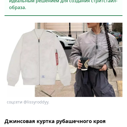
идеальным решением для создания стритстайл-
образа.
соцсети @lissyroddyy.
Джинсовая куртка рубашечного кроя