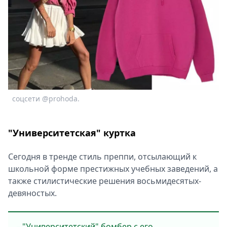
соцсети @prohoda.
"Университетская" куртка
Сегодня в тренде стиль преппи, отсылающий к
школьной форме престижных учебных заведений, а
также стилистические решения восьмидесятых-
девяностых.
– "Университетский" бомбер с его