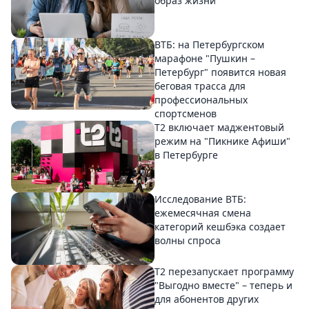
образ жизни
ВТБ: на Петербургском
марафоне "Пушкин –
Петербург" появится новая
беговая трасса для
профессиональных
спортсменов
Т2 включает маджентовый
режим на "Пикнике Афиши"
в Петербурге
Исследование ВТБ:
ежемесячная смена
категорий кешбэка создает
волны спроса
Т2 перезапускает программу
"Выгодно вместе" – теперь и
для абонентов других