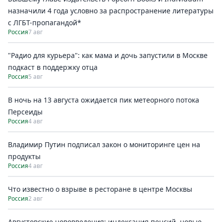
назначили 4 года условно за распространение литературы
с ЛГБТ-пропагандой*
Россия
7 авг
"Радио для курьера": как мама и дочь запустили в Москве
подкаст в поддержку отца
Россия
5 авг
В ночь на 13 августа ожидается пик метеорного потока
Персеиды
Россия
4 авг
Владимир Путин подписал закон о мониторинге цен на
продукты
Россия
4 авг
Что известно о взрыве в ресторане в центре Москвы
Россия
2 авг
Августовские нововведения: индексация пенсий, новые