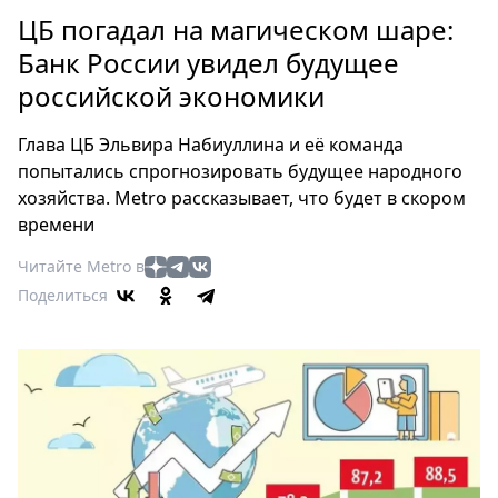
Петербург
ЦБ погадал на магическом шаре:
Россия
Банк России увидел будущее
Мир
российской экономики
Здоровье
Еда
Глава ЦБ Эльвира Набиуллина и её команда
Туризм
попытались спрогнозировать будущее народного
Мода
хозяйства. Metro рассказывает, что будет в скором
Театр
времени
Кино
Читайте Metro в
Афиша
Поделиться
Книги
Выставки
Пресс-
релизы
О
Metro
Стримы