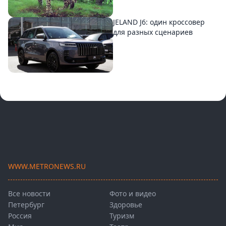
JELAND J6: один кроссовер
для разных сценариев
WWW.METRONEWS.RU
Все новости
Фото и видео
Петербург
Здоровье
Россия
Туризм