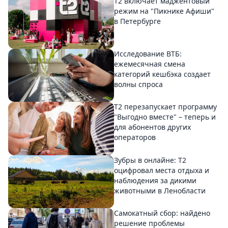
Т2 включает маджентовый
режим на "Пикнике Афиши"
в Петербурге
Исследование ВТБ:
ежемесячная смена
категорий кешбэка создает
волны спроса
Т2 перезапускает программу
"Выгодно вместе" – теперь и
для абонентов других
операторов
Зубры в онлайне: Т2
оцифровал места отдыха и
наблюдения за дикими
животными в Ленобласти
Самокатный сбор: найдено
решение проблемы